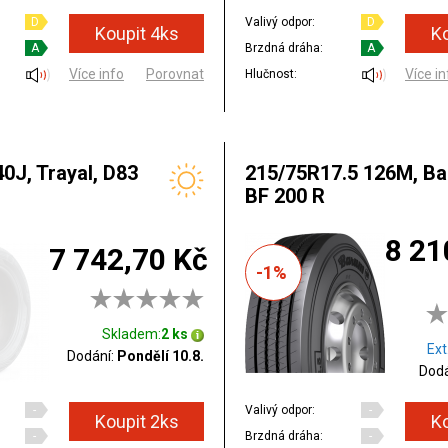
D
Valivý odpor:
D
A
Brzdná dráha:
A
Více info
Porovnat
Více in
Hlučnost:
40J, Trayal, D83
215/75R17.5 126M, Ba
BF 200 R
8 21
7 742,70 Kč
-1%
Skladem:
2 ks
Ext
Dodání:
Pondělí 10.8.
Dodá
-
Valivý odpor:
-
-
Brzdná dráha:
-