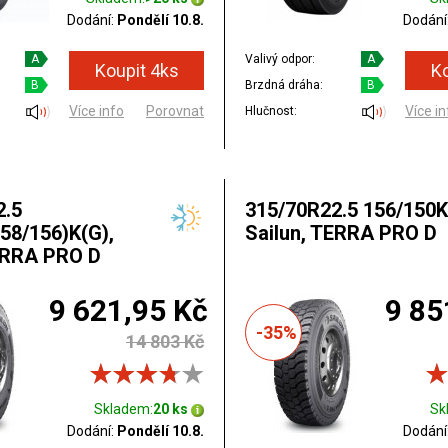
Dodání:
Pondělí 10.8.
Dodání
A
Valivý odpor:
A
B
Brzdná dráha:
B
Více info
Porovnat
Více in
Hlučnost:
2.5
315/70R22.5 156/150K
58/156)K(G),
Sailun, TERRA PRO D
ERRA PRO D
9 621,95 Kč
9 85
-35%
14 803 Kč
Skladem:
20 ks
Sk
Dodání:
Pondělí 10.8.
Dodání