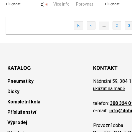
Více info
Porovnat
Hlučnost:
Hlučnost:
|<
<
....
2
3
KATALOG
KONTAKT
Pneumatiky
Nádražní 59, 384 1
ukázat na mapě
Disky
Kompletní kola
telefon:
388 324 0
e-mail:
info@dob
Příslušenství
Výprodej
Provozní doba