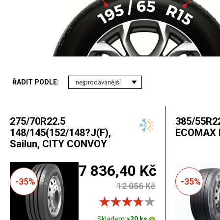
ŘADIT PODLE:
275/70R22.5
385/55R22
148/145(152/148?J(F),
ECOMAX 
Sailun, CITY CONVOY
7 836,40 Kč
-35%
-35%
12 056 Kč
Skladem:
>20 ks