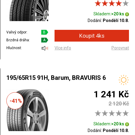
Skladem:
>20 ks
Dodání:
Pondělí 10.8.
Valivý odpor:
B
Brzdná dráha:
A
Více info
Porovnat
Hlučnost:
195/65R15 91H, Barum, BRAVURIS 6
1 241 Kč
-41%
2 120 Kč
Skladem:
>20 ks
Dodání:
Pondělí 10.8.