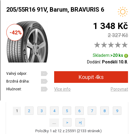
205/55R16 91V, Barum, BRAVURIS 6
1 348 Kč
-42%
2 327 Kč
Skladem:
>20 ks
Dodání:
Pondělí 10.8.
Valivý odpor:
-
Brzdná dráha:
-
Více info
Porovnat
Hlučnost:
-
1
2
3
4
5
6
7
8
9
....
>
>|
Položky 1 až 12 z 25591 (2133 stránek)