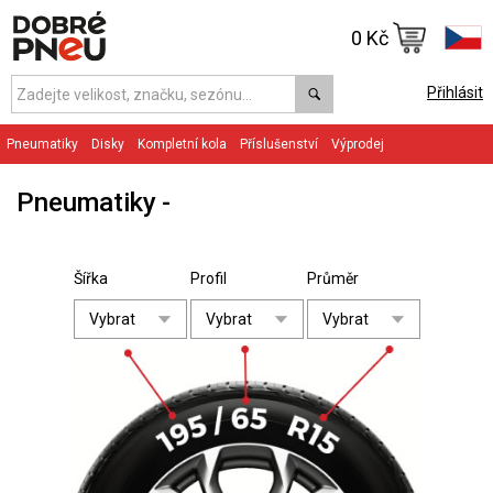
0 Kč
Přihlásit
Pneumatiky
Disky
Kompletní kola
Příslušenství
Výprodej
Pneumatiky
Šířka
Profil
Průměr