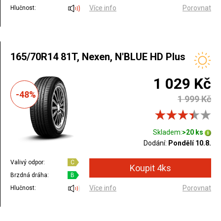
Více info
Porovnat
Hlučnost:
165/70R14 81T, Nexen, N'BLUE HD Plus
1 029 Kč
-48%
1 999 Kč
Skladem:
>20 ks
Dodání:
Pondělí 10.8.
Valivý odpor:
C
Brzdná dráha:
B
Více info
Porovnat
Hlučnost: