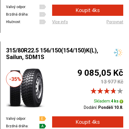
Valivý odpor:
-
Brzdná dráha:
-
Více info
Porovnat
Hlučnost:
-
315/80R22.5 156/150(154/150)K(L),
Sailun, SDM1S
9 085,05 Kč
-35%
13 977 Kč
Skladem:
4 ks
Dodání:
Pondělí 10.8.
Valivý odpor:
E
Brzdná dráha:
A