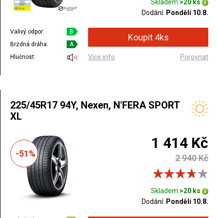
Skladem:
>20 ks
Dodání:
Pondělí 10.8.
Valivý odpor:
B
Brzdná dráha:
A
Více info
Porovnat
Hlučnost:
225/45R17 94Y, Nexen, N'FERA SPORT
XL
1 414 Kč
-51%
2 940 Kč
Skladem:
>20 ks
Dodání:
Pondělí 10.8.