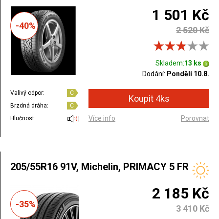
1 501 Kč
-40%
2 520 Kč
Skladem:
13 ks
Dodání:
Pondělí 10.8.
Valivý odpor:
C
Brzdná dráha:
C
Více info
Porovnat
Hlučnost:
205/55R16 91V, Michelin, PRIMACY 5 FR
2 185 Kč
-35%
3 410 Kč