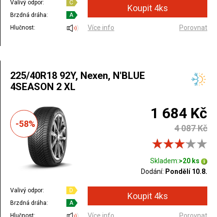
Valivý odpor:
C
Brzdná dráha:
A
Více info
Porovnat
Hlučnost:
225/40R18 92Y, Nexen, N'BLUE
4SEASON 2 XL
1 684 Kč
-58%
4 087 Kč
Skladem:
>20 ks
Dodání:
Pondělí 10.8.
Valivý odpor:
D
Brzdná dráha:
A
Více info
Porovnat
Hlučnost: