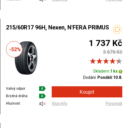
215/60R17 96H, Nexen, N'FERA PRIMUS
1 737 Kč
-52%
3 676 Kč
Skladem:
1 ks
Dodání:
Pondělí 10.8.
Valivý odpor:
A
Brzdná dráha:
A
Více info
Porovnat
Hlučnost: