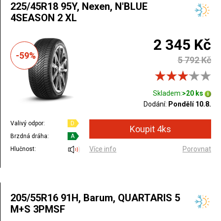
225/45R18 95Y, Nexen, N'BLUE
4SEASON 2 XL
2 345 Kč
-59%
5 792 Kč
Skladem:
>20 ks
Dodání:
Pondělí 10.8.
Valivý odpor:
D
Brzdná dráha:
A
Více info
Porovnat
Hlučnost:
205/55R16 91H, Barum, QUARTARIS 5
M+S 3PMSF