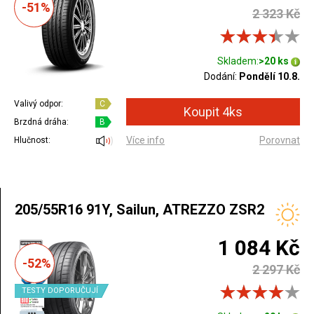
-51%
2 323 Kč
Skladem:
>20 ks
Dodání:
Pondělí 10.8.
Valivý odpor:
C
Brzdná dráha:
B
Více info
Porovnat
Hlučnost:
205/55R16 91Y, Sailun, ATREZZO ZSR2
1 084 Kč
-52%
2 297 Kč
TESTY DOPORUČUJÍ