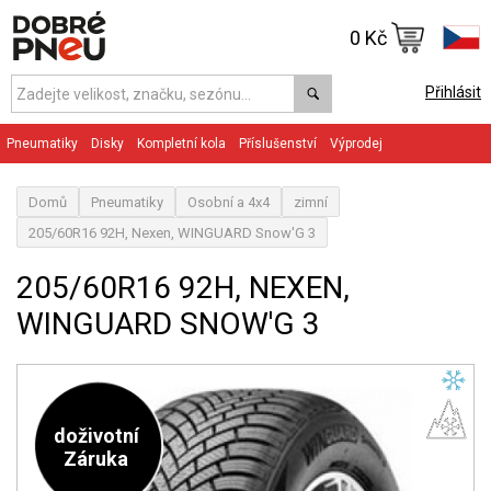
0 Kč
Přihlásit
Pneumatiky
Disky
Kompletní kola
Příslušenství
Výprodej
Domů
Pneumatiky
Osobní a 4x4
zimní
205/60R16 92H, Nexen, WINGUARD Snow'G 3
205/60R16 92H, NEXEN,
WINGUARD SNOW'G 3
doživotní
Záruka