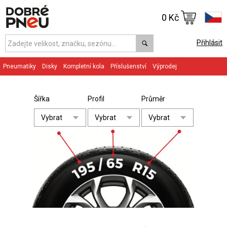
0 Kč
Přihlásit
Pneumatiky
Disky
Kompletní kola
Příslušenství
Výprodej
Šířka
Profil
Průměr