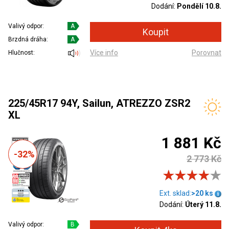
Dodání:
Pondělí 10.8.
Valivý odpor:
A
Brzdná dráha:
A
Více info
Porovnat
Hlučnost:
225/45R17 94Y, Sailun, ATREZZO ZSR2
XL
1 881 Kč
-32%
2 773 Kč
Ext. sklad:
>20 ks
Dodání:
Úterý 11.8.
Valivý odpor:
B