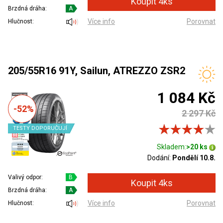
Brzdná dráha:
A
Více info
Porovnat
Hlučnost:
205/55R16 91Y, Sailun, ATREZZO ZSR2
1 084 Kč
-52%
2 297 Kč
TESTY DOPORUČUJÍ
Skladem:
>20 ks
Dodání:
Pondělí 10.8.
Valivý odpor:
B
Brzdná dráha:
A
Více info
Porovnat
Hlučnost: