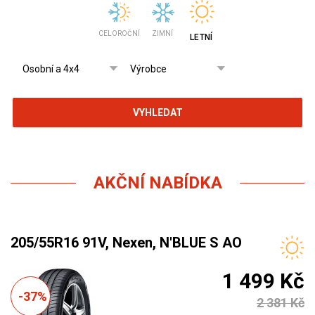
CELOROČNÍ
ZIMNÍ
LETNÍ
VYHLEDAT
AKČNÍ NABÍDKA
205/55R16 91V, Nexen, N'BLUE S AO
1 499 Kč
-37%
2 381 Kč