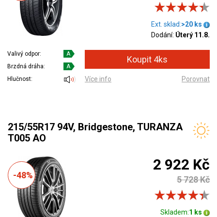
Ext. sklad:
>20 ks
Dodání:
Úterý 11.8.
Valivý odpor:
A
Brzdná dráha:
A
Více info
Porovnat
Hlučnost:
215/55R17 94V, Bridgestone, TURANZA
T005 AO
2 922 Kč
-48%
5 728 Kč
Skladem:
1 ks