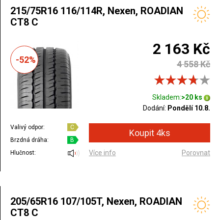
215/75R16 116/114R, Nexen, ROADIAN
CT8 C
2 163 Kč
-52%
4 558 Kč
Skladem:
>20 ks
Dodání:
Pondělí 10.8.
Valivý odpor:
C
Brzdná dráha:
B
Více info
Porovnat
Hlučnost:
205/65R16 107/105T, Nexen, ROADIAN
CT8 C