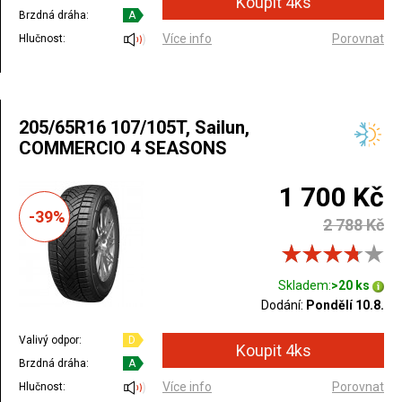
Brzdná dráha:
A
Více info
Porovnat
Hlučnost:
205/65R16 107/105T, Sailun,
COMMERCIO 4 SEASONS
1 700 Kč
-39%
2 788 Kč
Skladem:
>20 ks
Dodání:
Pondělí 10.8.
Valivý odpor:
D
Brzdná dráha:
A
Více info
Porovnat
Hlučnost: