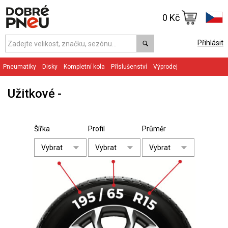
0 Kč
Přihlásit
Pneumatiky
Disky
Kompletní kola
Příslušenství
Výprodej
Užitkové
Šířka
Profil
Průměr