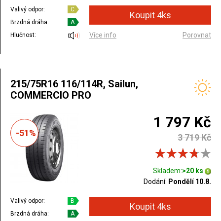
Valivý odpor:
C
Brzdná dráha:
A
Více info
Porovnat
Hlučnost:
215/75R16 116/114R, Sailun,
COMMERCIO PRO
1 797 Kč
-51%
3 719 Kč
Skladem:
>20 ks
Dodání:
Pondělí 10.8.
Valivý odpor:
B
Brzdná dráha:
A