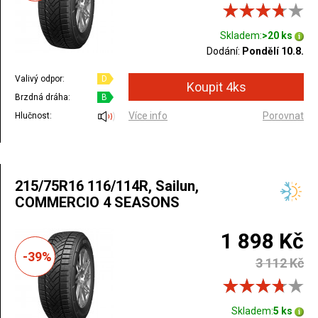
Skladem:
>20 ks
Dodání:
Pondělí 10.8.
Valivý odpor:
D
Brzdná dráha:
B
Více info
Porovnat
Hlučnost:
215/75R16 116/114R, Sailun,
COMMERCIO 4 SEASONS
1 898 Kč
-39%
3 112 Kč
Skladem:
5 ks