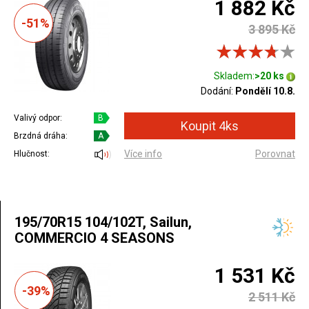
1 882 Kč
-51%
3 895 Kč
Skladem:
>20 ks
Dodání:
Pondělí 10.8.
Valivý odpor:
B
Brzdná dráha:
A
Více info
Porovnat
Hlučnost:
195/70R15 104/102T, Sailun,
COMMERCIO 4 SEASONS
1 531 Kč
-39%
2 511 Kč