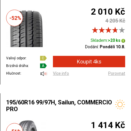
2 010 Kč
-52%
4 205 Kč
Skladem:
>20 ks
Dodání:
Pondělí 10.8.
Valivý odpor:
C
Brzdná dráha:
A
Více info
Porovnat
Hlučnost:
195/60R16 99/97H, Sailun, COMMERCIO
PRO
1 414 Kč