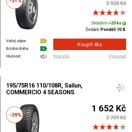
-51%
2 926 Kč
Skladem:
>20 ks
Dodání:
Pondělí 10.8.
Valivý odpor:
C
Brzdná dráha:
A
Více info
Porovnat
Hlučnost:
195/75R16 110/108R, Sailun,
COMMERCIO 4 SEASONS
1 652 Kč
-39%
2 709 Kč