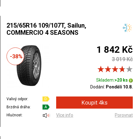
215/65R16 109/107T, Sailun,
COMMERCIO 4 SEASONS
1 842 Kč
-38%
3 019 Kč
Skladem:
>20 ks
Dodání:
Pondělí 10.8.
Valivý odpor:
D
Brzdná dráha:
A
Více info
Porovnat
Hlučnost: