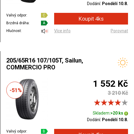
Dodání:
Pondělí 10.8.
Valivý odpor:
C
Brzdná dráha:
A
Více info
Porovnat
Hlučnost:
205/65R16 107/105T, Sailun,
COMMERCIO PRO
1 552 Kč
-51%
3 210 Kč
Skladem:
>20 ks
Dodání:
Pondělí 10.8.
Valivý odpor:
B