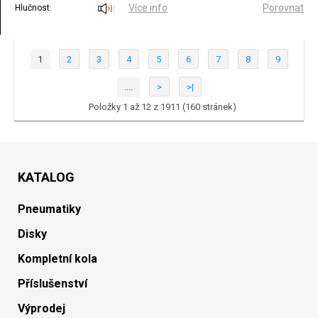
Více info
Porovnat
Hlučnost:
1
2
3
4
5
6
7
8
9
....
>
>|
Položky 1 až 12 z 1911 (160 stránek)
KATALOG
Pneumatiky
Disky
Kompletní kola
Příslušenství
Výprodej