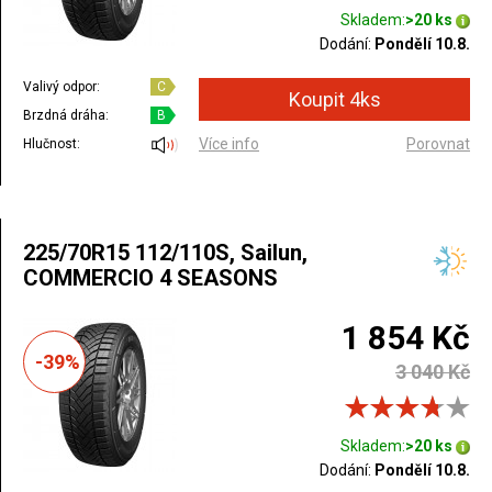
Skladem:
>20 ks
Dodání:
Pondělí 10.8.
Valivý odpor:
C
Brzdná dráha:
B
Více info
Porovnat
Hlučnost:
225/70R15 112/110S, Sailun,
COMMERCIO 4 SEASONS
1 854 Kč
-39%
3 040 Kč
Skladem:
>20 ks
Dodání:
Pondělí 10.8.