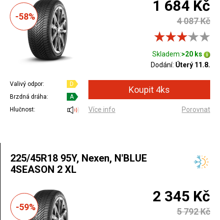
1 684 Kč
-58%
4 087 Kč
Skladem:
>20 ks
Dodání:
Úterý 11.8.
Valivý odpor:
D
Brzdná dráha:
A
Více info
Porovnat
Hlučnost:
225/45R18 95Y, Nexen, N'BLUE
4SEASON 2 XL
2 345 Kč
-59%
5 792 Kč