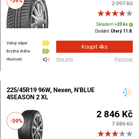
-39%
2 097 Kč
Skladem:
>20 ks
Dodání:
Úterý 11.8.
Valivý odpor:
D
Brzdná dráha:
C
Více info
Porovnat
Hlučnost:
225/45R19 96W, Nexen, N'BLUE
4SEASON 2 XL
2 846 Kč
-59%
7 086 Kč