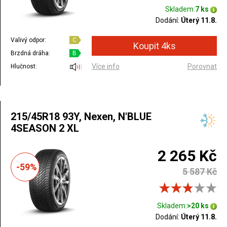
Skladem:
7 ks
Dodání:
Úterý 11.8.
Valivý odpor:
C
Brzdná dráha:
B
Více info
Porovnat
Hlučnost:
215/45R18 93Y, Nexen, N'BLUE
4SEASON 2 XL
2 265 Kč
-59%
5 587 Kč
Skladem:
>20 ks
Dodání:
Úterý 11.8.