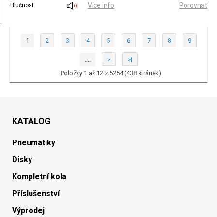
Více info
Porovnat
Hlučnost:
1
2
3
4
5
6
7
8
9
....
>
>|
Položky 1 až 12 z 5254 (438 stránek)
KATALOG
Pneumatiky
Disky
Kompletní kola
Příslušenství
Výprodej