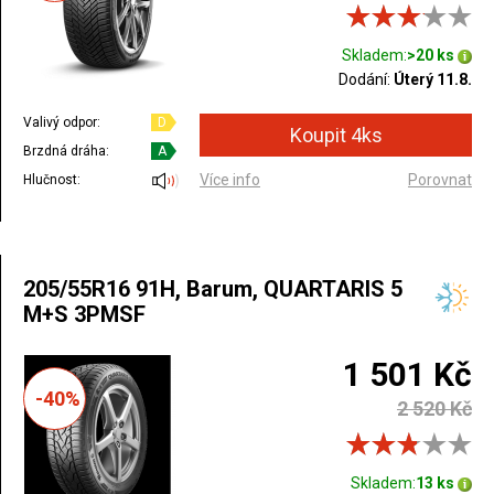
Skladem:
>20 ks
Dodání:
Úterý 11.8.
Valivý odpor:
D
Brzdná dráha:
A
Více info
Porovnat
Hlučnost:
205/55R16 91H, Barum, QUARTARIS 5
M+S 3PMSF
1 501 Kč
-40%
2 520 Kč
Skladem:
13 ks