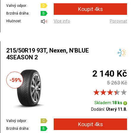
Valivý odpor:
D
Brzdná dráha:
B
Více info
Porovnat
Hlučnost:
215/50R19 93T, Nexen, N'BLUE
4SEASON 2
2 140 Kč
-59%
5 263 Kč
Skladem:
18 ks
Dodání:
Úterý 11.8.
Valivý odpor:
C
Brzdná dráha:
B