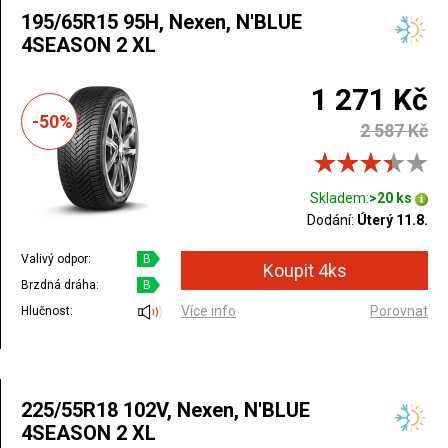
195/65R15 95H, Nexen, N'BLUE
4SEASON 2 XL
1 271 Kč
-50%
2 587 Kč
Skladem:
>20 ks
Dodání:
Úterý 11.8.
Valivý odpor:
B
Brzdná dráha:
B
Více info
Porovnat
Hlučnost:
225/55R18 102V, Nexen, N'BLUE
4SEASON 2 XL