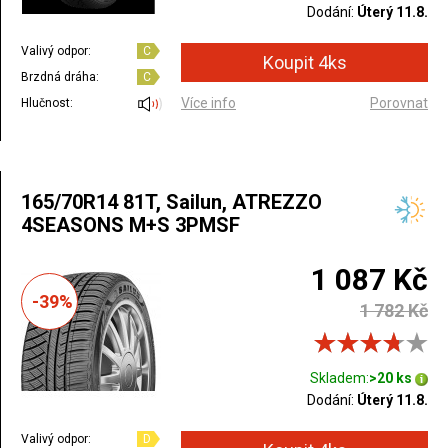
Dodání:
Úterý 11.8.
Valivý odpor:
C
Brzdná dráha:
C
Více info
Porovnat
Hlučnost:
165/70R14 81T, Sailun, ATREZZO
4SEASONS M+S 3PMSF
1 087 Kč
-39%
1 782 Kč
Skladem:
>20 ks
Dodání:
Úterý 11.8.
Valivý odpor:
D