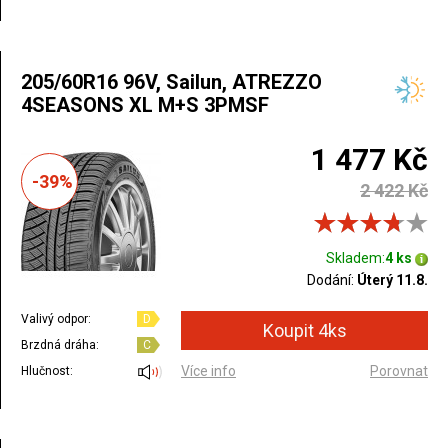
205/60R16 96V, Sailun, ATREZZO
4SEASONS XL M+S 3PMSF
1 477 Kč
-39%
2 422 Kč
Skladem:
4 ks
Dodání:
Úterý 11.8.
Valivý odpor:
D
Brzdná dráha:
C
Více info
Porovnat
Hlučnost: