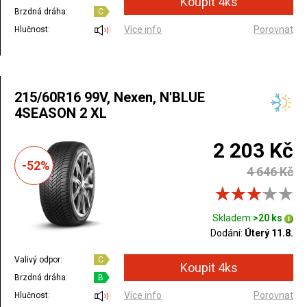
Brzdná dráha:
C
Více info
Porovnat
Hlučnost:
215/60R16 99V, Nexen, N'BLUE
4SEASON 2 XL
2 203 Kč
-52%
4 646 Kč
Skladem:
>20 ks
Dodání:
Úterý 11.8.
Valivý odpor:
C
Brzdná dráha:
B
Více info
Porovnat
Hlučnost: