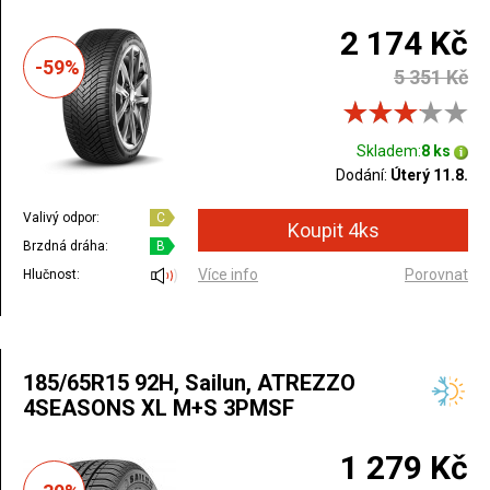
2 174 Kč
-59%
5 351 Kč
Skladem:
8 ks
Dodání:
Úterý 11.8.
Valivý odpor:
C
Brzdná dráha:
B
Více info
Porovnat
Hlučnost:
185/65R15 92H, Sailun, ATREZZO
4SEASONS XL M+S 3PMSF
1 279 Kč