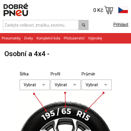
0 Kč
Přihlásit
Pneumatiky
Disky
Kompletní kola
Příslušenství
Výprodej
Osobní a 4x4
Šířka
Profil
Průměr