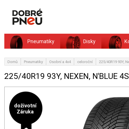
Pneumatiky
Disky
K
Domů
Pneumatiky
Osobní a 4x4
celoroční
225/40R19 93Y, N
225/40R19 93Y, NEXEN, N'BLUE 4
doživotní
Záruka