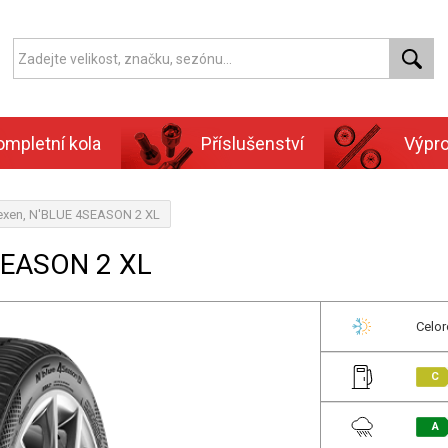
ompletní kola
Příslušenství
Výpr
exen, N'BLUE 4SEASON 2 XL
SEASON 2 XL
Celor
C
A