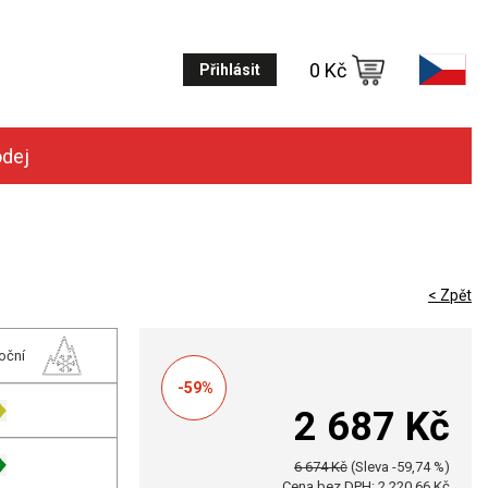
0 Kč
Přihlásit
odej
< Zpět
oční
-59%
2 687 Kč
6 674 Kč
(Sleva -59,74 %)
Cena bez DPH: 2 220,66 Kč