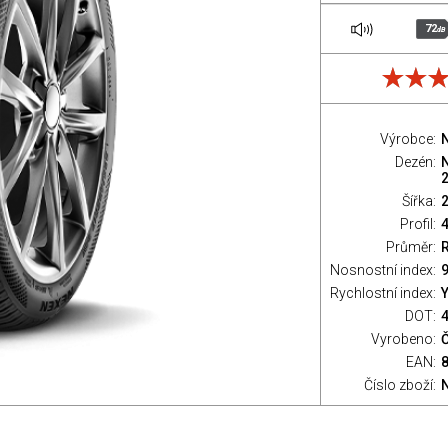
72
dB
Výrobce:
Dezén:
2
Šířka:
Profil:
Průměr:
Nosnostní index:
9
Rychlostní index:
Y
DOT:
Vyrobeno:
Č
EAN:
Číslo zboží: