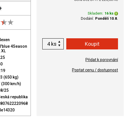
Skladem:
16 ks
Dodání:
Pondělí 10.8.
Nexen
ks
N'blue 4Season
 XL
225
Přidat k porovnání
40
Poptat cenu / dostupnost
R19
3 (650 kg)
 (300 km/h)
48/25
eská republika
8807622220968
Ne14320