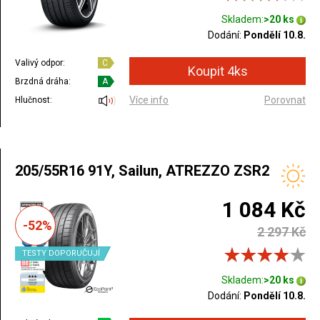
Skladem:
>20 ks
Dodání:
Pondělí 10.8.
Valivý odpor:
C
Brzdná dráha:
A
Více info
Porovnat
Hlučnost:
205/55R16 91Y, Sailun, ATREZZO ZSR2
1 084 Kč
-52%
2 297 Kč
TESTY DOPORUČUJÍ
Skladem:
>20 ks
Dodání:
Pondělí 10.8.