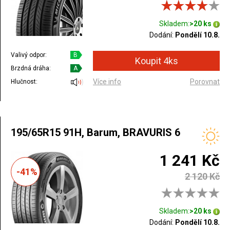
Skladem:
>20 ks
Dodání:
Pondělí 10.8.
Valivý odpor:
B
Brzdná dráha:
A
Více info
Porovnat
Hlučnost:
195/65R15 91H, Barum, BRAVURIS 6
1 241 Kč
-41%
2 120 Kč
Skladem:
>20 ks
Dodání:
Pondělí 10.8.