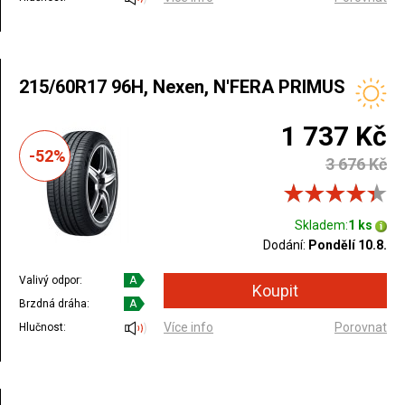
215/60R17 96H, Nexen, N'FERA PRIMUS
1 737 Kč
-52%
3 676 Kč
Skladem:
1 ks
Dodání:
Pondělí 10.8.
Valivý odpor:
A
Brzdná dráha:
A
Více info
Porovnat
Hlučnost: