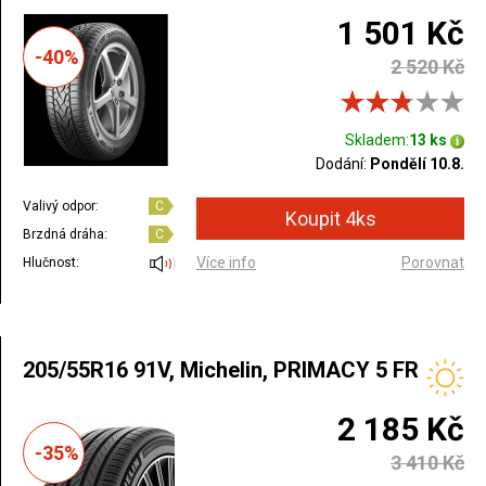
1 501 Kč
-40%
2 520 Kč
Skladem:
13 ks
Dodání:
Pondělí 10.8.
Valivý odpor:
C
Brzdná dráha:
C
Více info
Porovnat
Hlučnost:
205/55R16 91V, Michelin, PRIMACY 5 FR
2 185 Kč
-35%
3 410 Kč