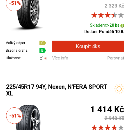
-51%
2 323 Kč
Skladem:
>20 ks
Dodání:
Pondělí 10.8.
Valivý odpor:
C
Brzdná dráha:
B
Více info
Porovnat
Hlučnost:
225/45R17 94Y, Nexen, N'FERA SPORT
XL
1 414 Kč
-51%
2 940 Kč