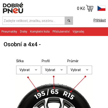
0 Kč
Přihlásit
Pneumatiky
Disky
Kompletní kola
Příslušenství
Výprodej
Osobní a 4x4
Šířka
Profil
Průměr