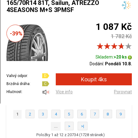
165/70R14 81T, Sailun, ATREZZO
4SEASONS M+S 3PMSF
1 087 Kč
-39%
1 782 Kč
Skladem:
>20 ks
Dodání:
Pondělí 10.8.
Valivý odpor:
D
Brzdná dráha:
C
Více info
Porovnat
Hlučnost:
1
2
3
4
5
6
7
8
9
....
>
>|
Položky 1 až 12 z 20734 (1728 stránek)