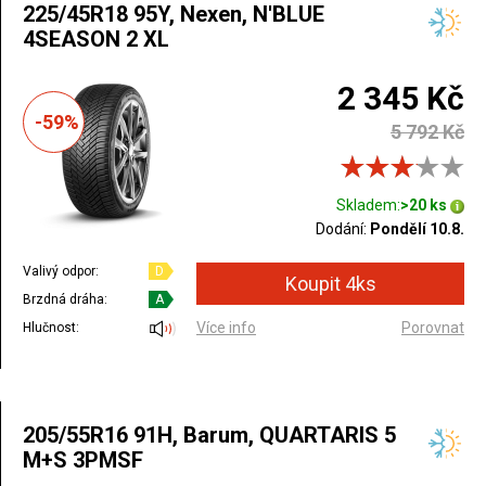
225/45R18 95Y, Nexen, N'BLUE
4SEASON 2 XL
2 345 Kč
-59%
5 792 Kč
Skladem:
>20 ks
Dodání:
Pondělí 10.8.
Valivý odpor:
D
Brzdná dráha:
A
Více info
Porovnat
Hlučnost:
205/55R16 91H, Barum, QUARTARIS 5
M+S 3PMSF