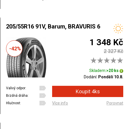
205/55R16 91V, Barum, BRAVURIS 6
1 348 Kč
-42%
2 327 Kč
Skladem:
>20 ks
Dodání:
Pondělí 10.8.
Valivý odpor:
-
Brzdná dráha:
-
Více info
Porovnat
Hlučnost:
-