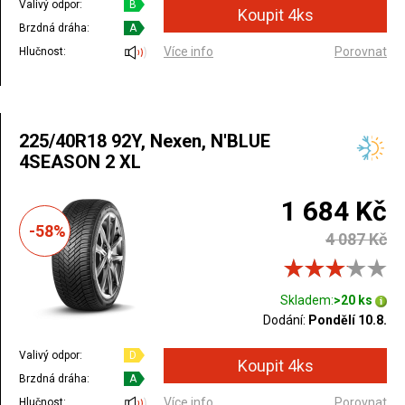
Valivý odpor:
B
Brzdná dráha:
A
Více info
Porovnat
Hlučnost:
225/40R18 92Y, Nexen, N'BLUE
4SEASON 2 XL
1 684 Kč
-58%
4 087 Kč
Skladem:
>20 ks
Dodání:
Pondělí 10.8.
Valivý odpor:
D
Brzdná dráha:
A
Více info
Porovnat
Hlučnost: