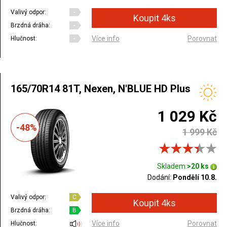
Valivý odpor:
-
Brzdná dráha:
-
Více info
Porovnat
Hlučnost:
-
165/70R14 81T, Nexen, N'BLUE HD Plus
1 029 Kč
-48%
1 999 Kč
Skladem:
>20 ks
Dodání:
Pondělí 10.8.
Valivý odpor:
C
Brzdná dráha:
B
Více info
Porovnat
Hlučnost: