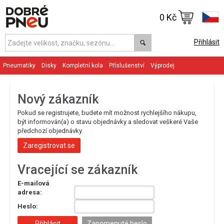
0 Kč
Přihlásit
Pneumatiky
Disky
Kompletní kola
Příslušenství
Výprodej
Nový zákazník
Pokud se registrujete, budete mít možnost rychlejšího nákupu,
být informován(a) o stavu objednávky a sledovat veškeré Vaše
předchozí objednávky.
Zaregistrovat se
Vracející se zákazník
E-mailová
adresa:
Heslo:
Zapomenuté heslo