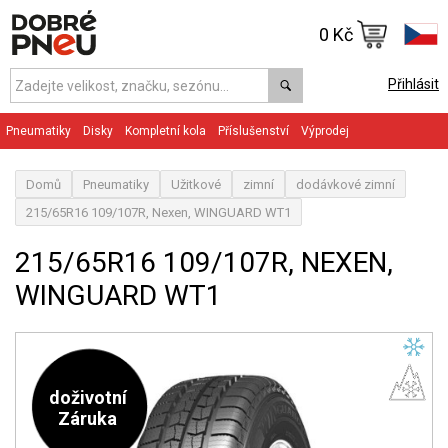
0 Kč
Přihlásit
Pneumatiky
Disky
Kompletní kola
Příslušenství
Výprodej
Domů
Pneumatiky
Užitkové
zimní
dodávkové zimní
215/65R16 109/107R, Nexen, WINGUARD WT1
215/65R16 109/107R, NEXEN,
WINGUARD WT1
doživotní
Záruka