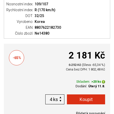
Nosnostní index:
109/107
Rychlostní index:
R (170 km/h)
DOT:
32/25
Vyrobeno:
Korea
EAN:
8807622182730
Číslo zboží:
Ne14380
2 181 Kč
-65%
6 292 Kč
(Sleva -65,34 %)
Cena bez DPH: 1 802,48 Kč
Skladem:
>20 ks
Dodání:
Úterý 11.8.
ks
Přidat k porovnání