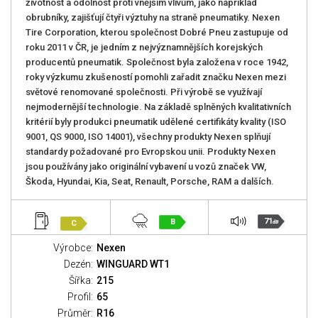
životnost a odolnost proti vnějším vlivům, jako například
obrubníky, zajišťují čtyři výztuhy na straně pneumatiky. Nexen
Tire Corporation, kterou společnost Dobré Pneu zastupuje od
roku 2011 v ČR, je jedním z nejvýznamnějších korejských
producentů pneumatik. Společnost byla založena v roce 1942,
roky výzkumu zkušeností pomohli zařadit značku Nexen mezi
světové renomované společnosti. Při výrobě se využívají
nejmodernější technologie. Na základě splněných kvalitativních
kritérií byly produkci pneumatik udělené certifikáty kvality (ISO
9001, QS 9000, ISO 14001), všechny produkty Nexen splňují
standardy požadované pro Evropskou unii. Produkty Nexen
jsou používány jako originální vybavení u vozů značek VW,
Škoda, Hyundai, Kia, Seat, Renault, Porsche, RAM a dalších.
71
B
C
dB
Výrobce:
Nexen
Dezén:
WINGUARD WT1
Šířka:
215
Profil:
65
Průměr:
R16