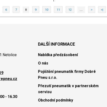
6
7
8
9
10
11
12
....
>
>|
DALŠÍ INFORMACE
1 Netolice
Nabídka předzásobení
O nás
Pojištění pneumatik firmy Dobré
19
Pneu s.r.o.
repneu.cz
Přezutí pneumatik v partnerském
servisu
00 - 16.30
Obchodní podmínky