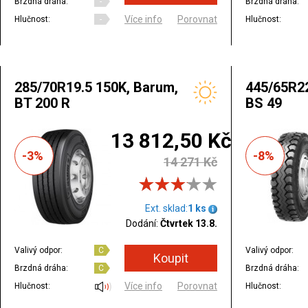
Brzdná dráha:
-
Brzdná dráha:
Více info
Porovnat
Hlučnost:
-
Hlučnost:
285/70R19.5 150K, Barum,
445/65R22
BT 200 R
BS 49
13 812,50 Kč
-3%
-8%
14 271 Kč
Ext. sklad:
1 ks
Dodání:
Čtvrtek 13.8.
Valivý odpor:
C
Valivý odpor:
Brzdná dráha:
C
Brzdná dráha:
Více info
Porovnat
Hlučnost:
Hlučnost: