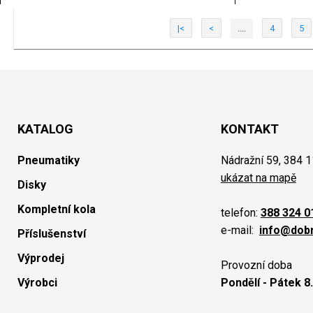
|<
<
....
4
5
KATALOG
KONTAKT
Pneumatiky
Nádražní 59, 384 1
ukázat na mapě
Disky
Kompletní kola
telefon:
388 324 0
e-mail:
info@dob
Příslušenství
Výprodej
Provozní doba
Výrobci
Pondělí - Pátek 8.