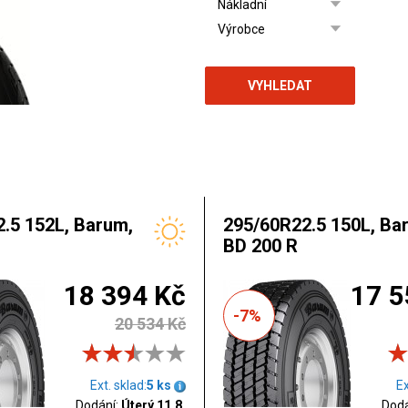
VYHLEDAT
.5 152L, Barum,
295/60R22.5 150L, Ba
BD 200 R
18 394 Kč
17 5
-7%
20 534 Kč
Ext. sklad:
5 ks
Ex
Dodání:
Úterý 11.8.
Dodá