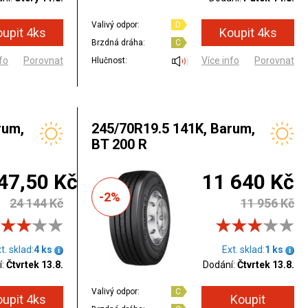
Valivý odpor:
D
Brzdná dráha:
C
fo
Porovnat
Více info
Porovnat
Hlučnost:
rum,
245/70R19.5 141K, Barum,
BT 200 R
47,50 Kč
11 640 Kč
-2%
24 144 Kč
11 956 Kč
t. sklad:
4 ks
Ext. sklad:
1 ks
:
Čtvrtek 13.8.
Dodání:
Čtvrtek 13.8.
Valivý odpor:
C