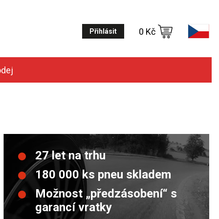
0 Kč
Přihlásit
odej
27 let na trhu
180 000 ks pneu skladem
Možnost „předzásobení“ s
garancí vratky