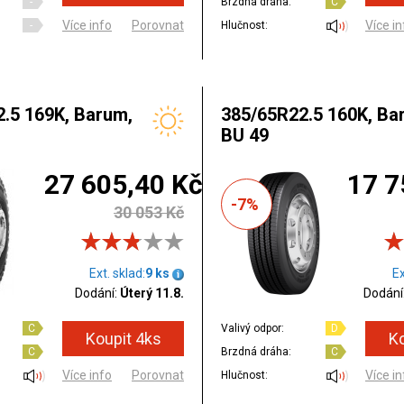
-
Brzdná dráha:
C
Více info
Porovnat
Více in
-
Hlučnost:
.5 169K, Barum,
385/65R22.5 160K, Ba
BU 49
27 605,40 Kč
17 7
-7%
30 053 Kč
Ext. sklad:
9 ks
Ex
Dodání:
Úterý 11.8.
Dodání
C
Valivý odpor:
D
C
Brzdná dráha:
C
Více info
Porovnat
Více in
Hlučnost: