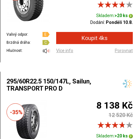
Skladem:
>20 ks
Dodání:
Pondělí 10.8.
Valivý odpor:
E
Brzdná dráha:
C
Více info
Porovnat
Hlučnost:
295/60R22.5 150/147L, Sailun,
TRANSPORT PRO D
8 138 Kč
-35%
12 520 Kč
Skladem:
>20 ks