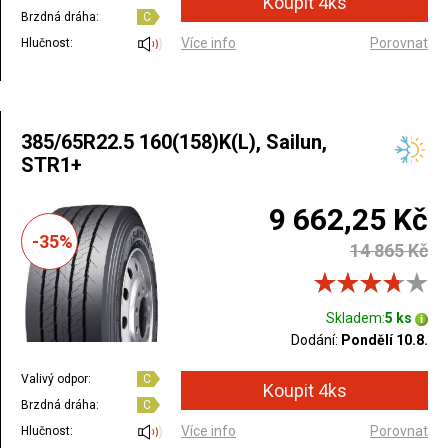
Brzdná dráha:
C
Více info
Porovnat
Hlučnost:
385/65R22.5 160(158)K(L), Sailun,
STR1+
9 662,25 Kč
-35%
14 865 Kč
Skladem:
5 ks
Dodání:
Pondělí 10.8.
Valivý odpor:
C
Brzdná dráha:
C
Více info
Porovnat
Hlučnost: