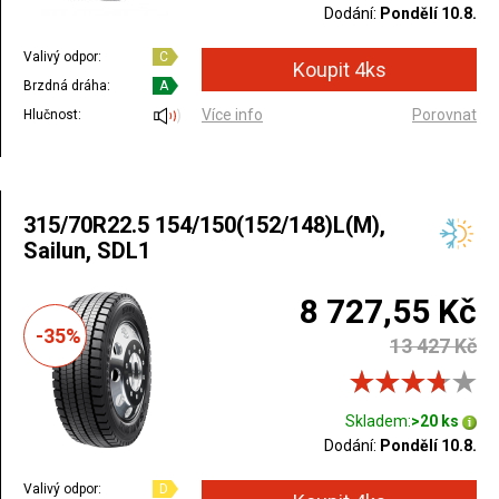
Dodání:
Pondělí 10.8.
Valivý odpor:
C
Brzdná dráha:
A
Více info
Porovnat
Hlučnost:
315/70R22.5 154/150(152/148)L(M),
Sailun, SDL1
8 727,55 Kč
-35%
13 427 Kč
Skladem:
>20 ks
Dodání:
Pondělí 10.8.
Valivý odpor:
D