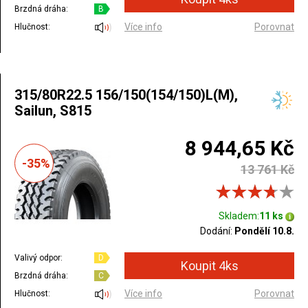
Brzdná dráha:
B
Více info
Porovnat
Hlučnost:
315/80R22.5 156/150(154/150)L(M),
Sailun, S815
8 944,65 Kč
-35%
13 761 Kč
Skladem:
11 ks
Dodání:
Pondělí 10.8.
Valivý odpor:
D
Brzdná dráha:
C
Více info
Porovnat
Hlučnost: