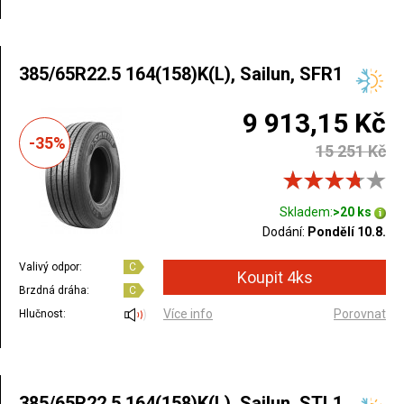
385/65R22.5 164(158)K(L), Sailun, SFR1
9 913,15 Kč
-35%
15 251 Kč
Skladem:
>20 ks
Dodání:
Pondělí 10.8.
Valivý odpor:
C
Brzdná dráha:
C
Více info
Porovnat
Hlučnost:
385/65R22.5 164(158)K(L), Sailun, STL1