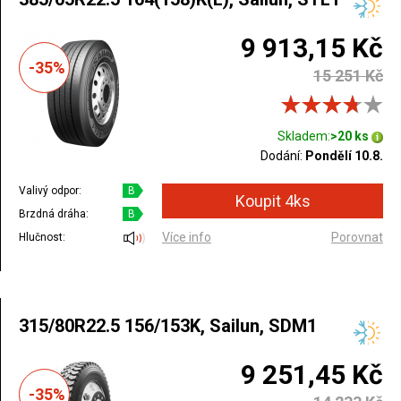
9 913,15 Kč
-35%
15 251 Kč
Skladem:
>20 ks
Dodání:
Pondělí 10.8.
Valivý odpor:
B
Brzdná dráha:
B
Více info
Porovnat
Hlučnost:
315/80R22.5 156/153K, Sailun, SDM1
9 251,45 Kč
-35%