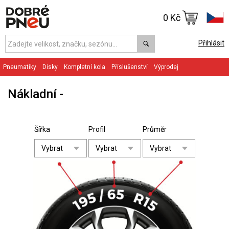
0 Kč
Přihlásit
Pneumatiky
Disky
Kompletní kola
Příslušenství
Výprodej
Nákladní
Šířka
Profil
Průměr