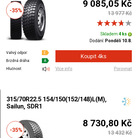
9 085,05 Kč
-35%
13 977 Kč
Skladem:
4 ks
Dodání:
Pondělí 10.8.
Valivý odpor:
E
Brzdná dráha:
A
Více info
Porovnat
Hlučnost:
315/70R22.5 154/150(152/148)L(M),
Sailun, SDR1
8 730,80 Kč
-35%
13 432 Kč