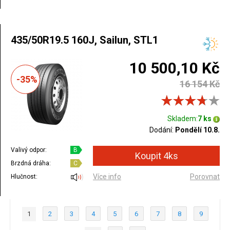
435/50R19.5 160J, Sailun, STL1
10 500,10 Kč
-35%
16 154 Kč
Skladem:
7 ks
Dodání:
Pondělí 10.8.
Valivý odpor:
B
Brzdná dráha:
C
Více info
Porovnat
Hlučnost:
1
2
3
4
5
6
7
8
9