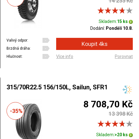
14 233 Kč
Skladem:
15 ks
Dodání:
Pondělí 10.8.
Valivý odpor:
-
Brzdná dráha:
-
Více info
Porovnat
Hlučnost:
-
315/70R22.5 156/150L, Sailun, SFR1
8 708,70 Kč
-35%
13 398 Kč
Skladem:
>20 ks