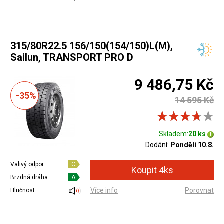
315/80R22.5 156/150(154/150)L(M),
Sailun, TRANSPORT PRO D
9 486,75 Kč
-35%
14 595 Kč
Skladem:
20 ks
Dodání:
Pondělí 10.8.
Valivý odpor:
C
Brzdná dráha:
A
Více info
Porovnat
Hlučnost: