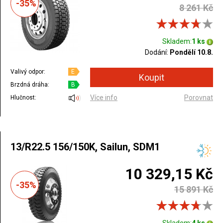
-35%
8 261 Kč
Skladem:
1 ks
Dodání:
Pondělí 10.8.
Valivý odpor:
E
Brzdná dráha:
B
Více info
Porovnat
Hlučnost:
13/R22.5 156/150K, Sailun, SDM1
10 329,15 Kč
-35%
15 891 Kč