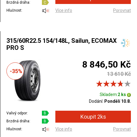
Brzdná dráha:
C
Více info
Porovnat
Hlučnost:
315/60R22.5 154/148L, Sailun, ECOMAX
PRO S
8 846,50 Kč
-35%
13 610 Kč
Skladem:
2 ks
Dodání:
Pondělí 10.8.
Valivý odpor:
B
Brzdná dráha:
B
Více info
Porovnat
Hlučnost: