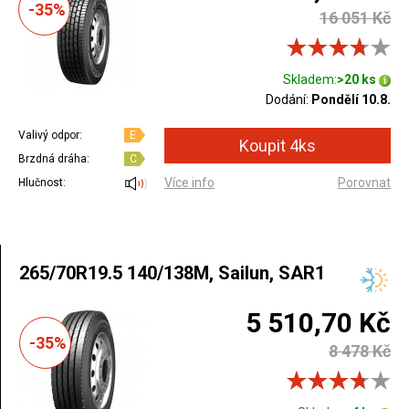
-35%
16 051 Kč
Skladem:
>20 ks
Dodání:
Pondělí 10.8.
Valivý odpor:
E
Brzdná dráha:
C
Více info
Porovnat
Hlučnost:
265/70R19.5 140/138M, Sailun, SAR1
5 510,70 Kč
-35%
8 478 Kč