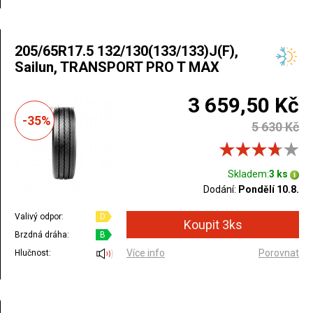
205/65R17.5 132/130(133/133)J(F),
Sailun, TRANSPORT PRO T MAX
3 659,50 Kč
-35%
5 630 Kč
Skladem:
3 ks
Dodání:
Pondělí 10.8.
Valivý odpor:
D
Brzdná dráha:
B
Více info
Porovnat
Hlučnost: