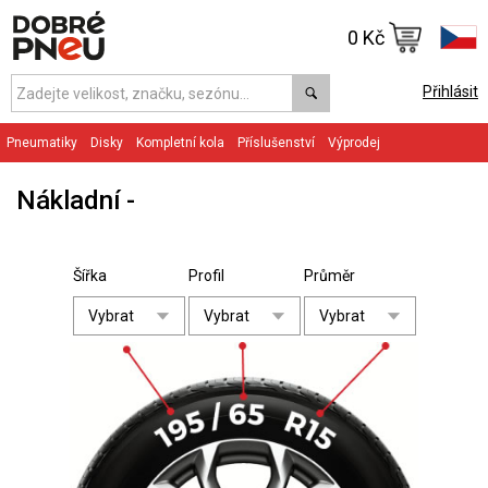
0 Kč
Přihlásit
Pneumatiky
Disky
Kompletní kola
Příslušenství
Výprodej
Nákladní
Šířka
Profil
Průměr