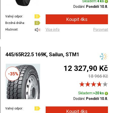
Skladem:
4 ks
Dodání:
Pondělí 10.8.
Valivý odpor:
D
Brzdná dráha:
C
Více info
Porovnat
Hlučnost:
445/65R22.5 169K, Sailun, STM1
12 327,90 Kč
-35%
18 966 Kč
Skladem:
>20 ks
Dodání:
Pondělí 10.8.
Valivý odpor:
D