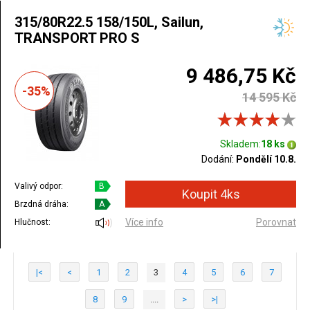
315/80R22.5 158/150L, Sailun,
TRANSPORT PRO S
9 486,75 Kč
-35%
14 595 Kč
Skladem:
18 ks
Dodání:
Pondělí 10.8.
Valivý odpor:
B
Brzdná dráha:
A
Více info
Porovnat
Hlučnost:
|<
<
1
2
3
4
5
6
7
8
9
....
>
>|