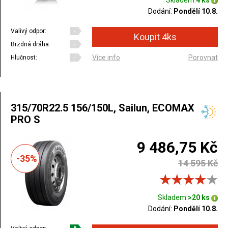
Skladem:
4 ks
Dodání:
Pondělí 10.8.
Valivý odpor:
-
Brzdná dráha:
-
Více info
Porovnat
Hlučnost:
-
315/70R22.5 156/150L, Sailun, ECOMAX
PRO S
9 486,75 Kč
-35%
14 595 Kč
Skladem:
>20 ks
Dodání:
Pondělí 10.8.