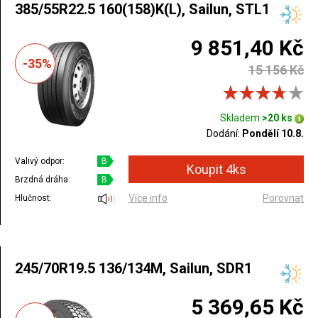
385/55R22.5 160(158)K(L), Sailun, STL1
9 851,40 Kč
-35%
15 156 Kč
Skladem:
>20 ks
Dodání:
Pondělí 10.8.
Valivý odpor:
B
Brzdná dráha:
B
Více info
Porovnat
Hlučnost:
245/70R19.5 136/134M, Sailun, SDR1
5 369,65 Kč