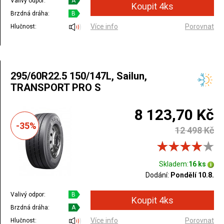
Valivý odpor:
A
Brzdná dráha:
B
Více info
Porovnat
Hlučnost:
295/60R22.5 150/147L, Sailun,
TRANSPORT PRO S
8 123,70 Kč
-35%
12 498 Kč
Skladem:
16 ks
Dodání:
Pondělí 10.8.
Valivý odpor:
B
Brzdná dráha:
A
Více info
Porovnat
Hlučnost: