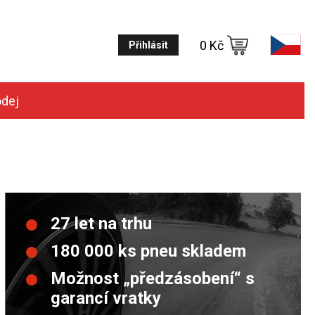
0 Kč
Přihlásit
odej
27 let na trhu
180 000 ks pneu skladem
Možnost „předzásobení“ s
garancí vratky