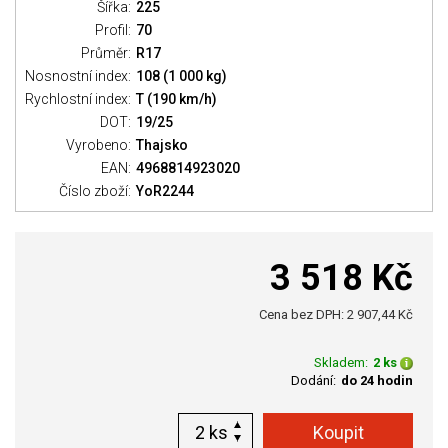
Šířka:
225
Profil:
70
Průměr:
R17
Nosnostní index:
108 (1 000 kg)
Rychlostní index:
T (190 km/h)
DOT:
19/25
Vyrobeno:
Thajsko
EAN:
4968814923020
Číslo zboží:
YoR2244
3 518 Kč
Cena bez DPH: 2 907,44 Kč
Skladem:
2 ks
Dodání:
do 24 hodin
ks