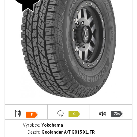
70
C
F
dB
Výrobce:
Yokohama
Dezén:
Geolandar A/T G015 XL, FR