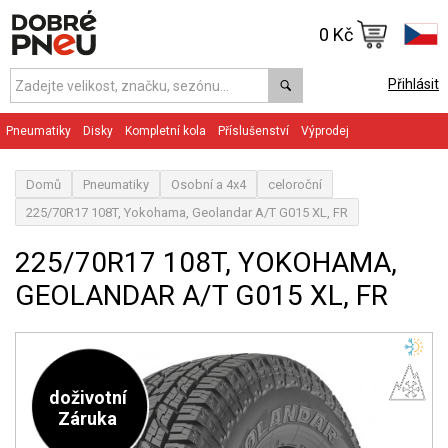
0 Kč
Přihlásit
Pneumatiky
Disky
Kompletní kola
Příslušenství
Výprodej
Domů
Pneumatiky
Osobní a 4x4
celoroční
225/70R17 108T, Yokohama, Geolandar A/T G015 XL, FR
225/70R17 108T, YOKOHAMA,
GEOLANDAR A/T G015 XL, FR
doživotní
Záruka