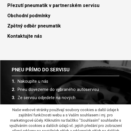
Přezutí pneumatik v partnerském servisu
Obchodní podmínky
Zpětný odběr pneumatik
Kontaktujte nás
PNEU PŘÍMO DO SERVISU
Nakoupíte u nás
Pneu dovezeme do vybraného autoservisu
Ze servisu odjedete na nových
Naše webové stránky používají soubory cookies a další údaje k
Spolupracujeme s více než 30 autoservisy
zajištění funkčnosti webu a s Vaším souhlasem i mj. pro
marketingové účely. Kliknutím na tlačítko "Souhlasím" souhlasíte s
využíváním cookies a dalších údajů vč. jejích předání pro zobrazení
cílené reklamy na sociálních sítích a reklamních sítích na dalších