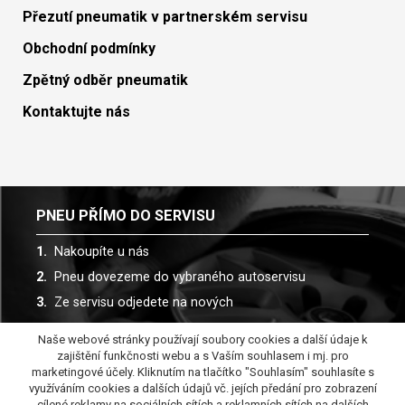
Přezutí pneumatik v partnerském servisu
Obchodní podmínky
Zpětný odběr pneumatik
Kontaktujte nás
PNEU PŘÍMO DO SERVISU
Nakoupíte u nás
Pneu dovezeme do vybraného autoservisu
Ze servisu odjedete na nových
Naše webové stránky používají soubory cookies a další údaje k
Spolupracujeme s více než 30 autoservisy
zajištění funkčnosti webu a s Vaším souhlasem i mj. pro
marketingové účely. Kliknutím na tlačítko "Souhlasím" souhlasíte s
využíváním cookies a dalších údajů vč. jejích předání pro zobrazení
cílené reklamy na sociálních sítích a reklamních sítích na dalších