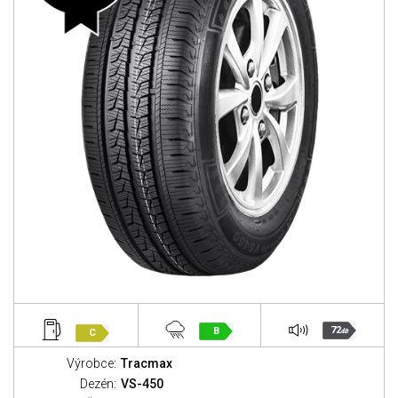
72
B
C
dB
Výrobce:
Tracmax
Dezén:
VS-450