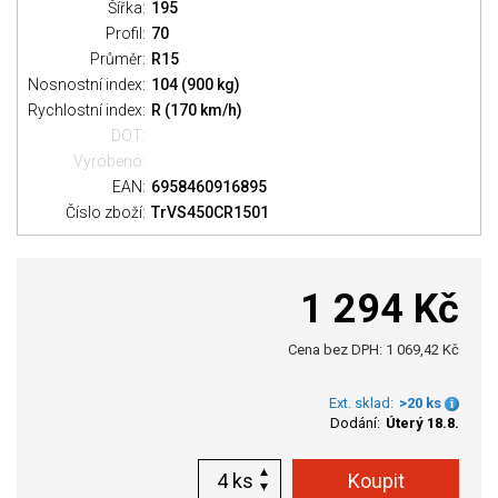
Šířka:
195
Profil:
70
Průměr:
R15
Nosnostní index:
104 (900 kg)
Rychlostní index:
R (170 km/h)
DOT:
Vyrobeno:
EAN:
6958460916895
Číslo zboží:
TrVS450CR1501
1 294 Kč
Cena bez DPH: 1 069,42 Kč
Ext. sklad:
>20 ks
Dodání:
Úterý 18.8.
ks