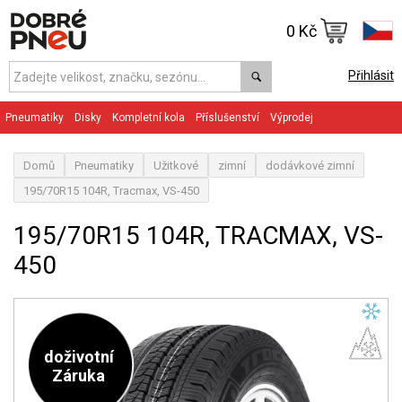
0 Kč
Přihlásit
Pneumatiky
Disky
Kompletní kola
Příslušenství
Výprodej
Domů
Pneumatiky
Užitkové
zimní
dodávkové zimní
195/70R15 104R, Tracmax, VS-450
195/70R15 104R, TRACMAX, VS-
450
doživotní
Záruka