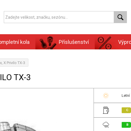
ompletní kola
Příslušenství
Výpr
 X Privilo TX-3
ILO TX-3
Letní
C
B