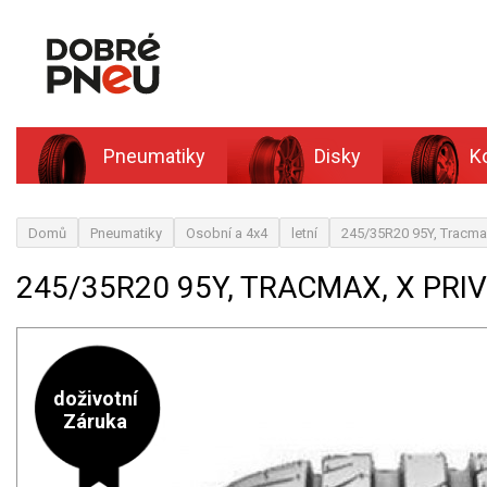
Pneumatiky
Disky
K
Domů
Pneumatiky
Osobní a 4x4
letní
245/35R20 95Y, Tracmax,
245/35R20 95Y, TRACMAX, X PRIV
doživotní
Záruka