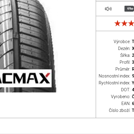
69
dB
Výrobce:
Dezén:
X
Šířka:
Profil:
Průměr:
Nosnostní index:
9
Rychlostní index:
Y
DOT:
Vyrobeno:
EAN:
Číslo zboží: