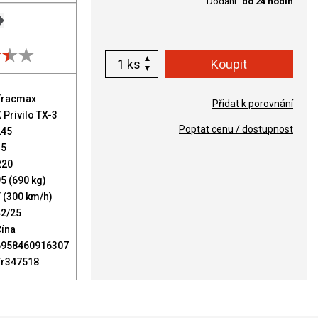
Dodání:
do 24 hodin
ks
Tracmax
Přidat k porovnání
 Privilo TX-3
Poptat cenu / dostupnost
245
35
R20
5 (690 kg)
 (300 km/h)
42/25
Čína
6958460916307
Tr347518