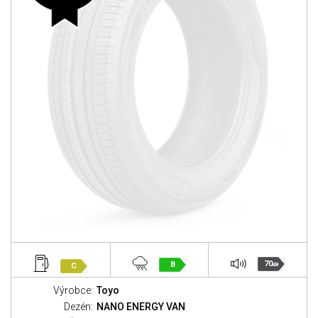
70
B
C
dB
Výrobce:
Toyo
Dezén:
NANO ENERGY VAN