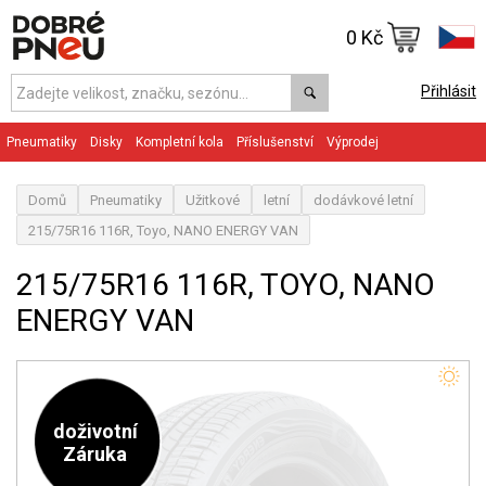
0 Kč
Přihlásit
Pneumatiky
Disky
Kompletní kola
Příslušenství
Výprodej
Domů
Pneumatiky
Užitkové
letní
dodávkové letní
215/75R16 116R, Toyo, NANO ENERGY VAN
215/75R16 116R, TOYO, NANO
ENERGY VAN
doživotní
Záruka