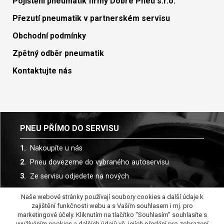
Pojištění pneumatik firmy Dobré Pneu s.r.o.
Přezutí pneumatik v partnerském servisu
Obchodní podmínky
Zpětný odběr pneumatik
Kontaktujte nás
PNEU PŘÍMO DO SERVISU
Nakoupíte u nás
Pneu dovezeme do vybraného autoservisu
Ze servisu odjedete na nových
Naše webové stránky používají soubory cookies a další údaje k
Spolupracujeme s více než 30 autoservisy
zajištění funkčnosti webu a s Vaším souhlasem i mj. pro
marketingové účely. Kliknutím na tlačítko "Souhlasím" souhlasíte s
využíváním cookies a dalších údajů vč. jejích předání pro zobrazení