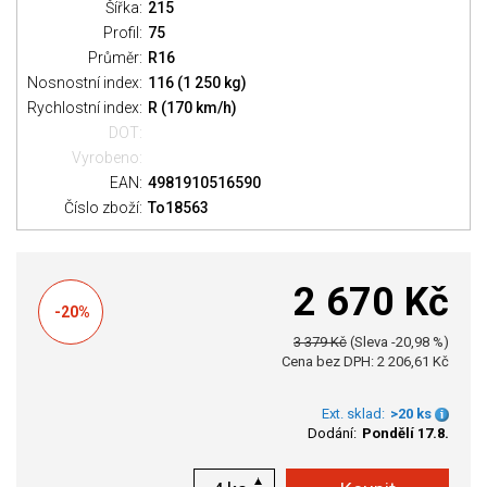
Šířka:
215
Profil:
75
Průměr:
R16
Nosnostní index:
116 (1 250 kg)
Rychlostní index:
R (170 km/h)
DOT:
Vyrobeno:
EAN:
4981910516590
Číslo zboží:
To18563
2 670 Kč
-20%
3 379 Kč
(Sleva -20,98 %)
Cena bez DPH: 2 206,61 Kč
Ext. sklad:
>20 ks
Dodání:
Pondělí 17.8.