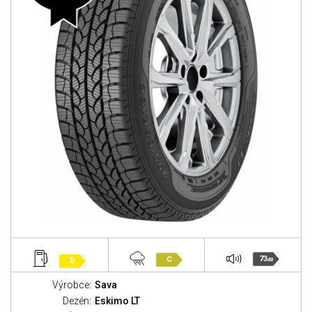
73
C
D
dB
Výrobce:
Sava
Dezén:
Eskimo LT