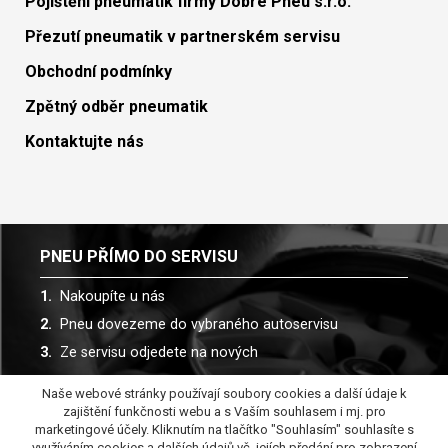
Pojištění pneumatik firmy Dobré Pneu s.r.o.
Přezutí pneumatik v partnerském servisu
Obchodní podmínky
Zpětný odběr pneumatik
Kontaktujte nás
PNEU PŘÍMO DO SERVISU
Nakoupíte u nás
Pneu dovezeme do vybraného autoservisu
Ze servisu odjedete na nových
Naše webové stránky používají soubory cookies a další údaje k
Spolupracujeme s více než 30 autoservisy
zajištění funkčnosti webu a s Vaším souhlasem i mj. pro
marketingové účely. Kliknutím na tlačítko "Souhlasím" souhlasíte s
využíváním cookies a dalších údajů vč. jejích předání pro zobrazení