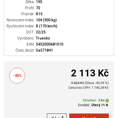
Šířka:
195
Profil:
70
Průměr:
R15
Nosnostní index:
104 (900 kg)
Rychlostní index:
R (170 km/h)
DOT:
32/25
Vyrobeno:
Truecko
EAN:
5452000681010
Číslo zboží:
Sa571841
2 113 Kč
-40%
3 524 Kč
(Sleva -40,04 %)
Cena bez DPH: 1 746,28 Kč
Skladem:
2 ks
Dodání:
Úterý 11.8.