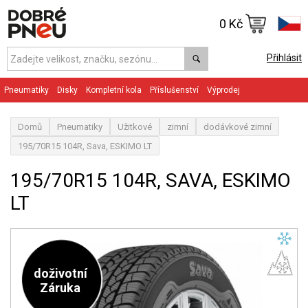
0 Kč
Přihlásit
Pneumatiky
Disky
Kompletní kola
Příslušenství
Výprodej
Domů
Pneumatiky
Užitkové
zimní
dodávkové zimní
195/70R15 104R, Sava, ESKIMO LT
195/70R15 104R, SAVA, ESKIMO
LT
doživotní
Záruka