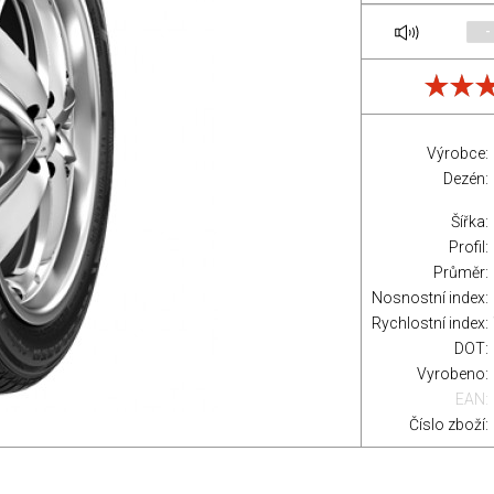
-
Výrobce:
Dezén:
Šířka:
Profil:
Průměr:
Nosnostní index:
Rychlostní index:
DOT:
Vyrobeno:
EAN:
Číslo zboží: