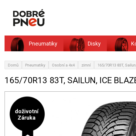
Pneumatiky
Disky
K
Domů
Pneumatiky
Osobní a 4x4
zimní
165/70R13 83T, Sailun
165/70R13 83T, SAILUN, ICE BLAZ
doživotní
Záruka