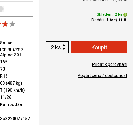
Skladem:
2 ks
Dodání:
Úterý 11.8.
Sailun
ks
ICE BLAZER
Alpine 2 XL
165
Přidat k porovnání
70
Poptat cenu / dostupnost
R13
83 (487 kg)
T (190 km/h)
11/26
Kambodža
Sa3220027152