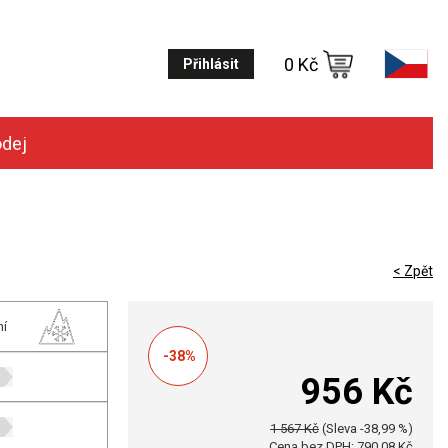
0 Kč
Přihlásit
odej
< Zpět
ní
-38%
956 Kč
1 567 Kč
(Sleva -38,99 %)
Cena bez DPH: 790,08 Kč