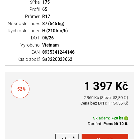
Šířka:
175
Profil:
65
Průměr:
R17
Nosnostní index:
87 (545 kg)
Rychlostní index:
H (210 km/h)
DOT:
06/26
Vyrobeno:
Vietnam
EAN:
8935341244146
Číslo zboží:
Sa3220023662
1 397 Kč
-52%
2 960 Kč
(Sleva -52,80 %)
Cena bez DPH: 1 154,55 Kč
Skladem:
>20 ks
Dodání:
Pondělí 10.8.