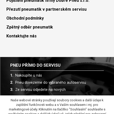
Pojištění pneumatik firmy Dobré Pneu s.r.o.
Přezutí pneumatik v partnerském servisu
Obchodní podmínky
Zpětný odběr pneumatik
Kontaktujte nás
PNEU PŘÍMO DO SERVISU
Nakoupíte u nás
Pneu dovezeme do vybraného autoservisu
Ze servisu odjedete na nových
Naše webové stránky používají soubory cookies a další údaje k
Spolupracujeme s více než 30 autoservisy
zajištění funkčnosti webu a s Vaším souhlasem i mj. pro
marketingové účely. Kliknutím na tlačítko "Souhlasím" souhlasíte s
využíváním cookies a dalších údajů vč. jejích předání pro zobrazení