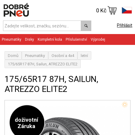
0 Kč
Přihlásit
Pneumatiky
Disky
Kompletní kola
Příslušenství
Výprodej
Domů
Pneumatiky
Osobní a 4x4
letní
175/65R17 87H, Sailun, ATREZZO ELITE2
175/65R17 87H, SAILUN,
ATREZZO ELITE2
doživotní
Záruka