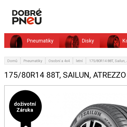
Pneumatiky
Disky
K
Domů
Pneumatiky
Osobní a 4x4
letní
175/80R14 88T, Sailun
175/80R14 88T, SAILUN, ATREZZO
doživotní
Záruka