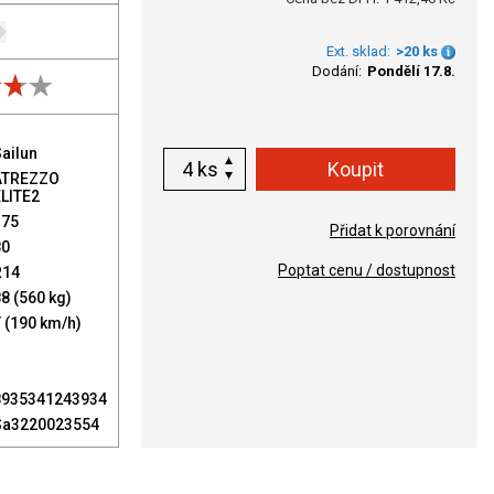
Ext. sklad:
>20 ks
Dodání:
Pondělí 17.8.
ailun
ks
ATREZZO
ELITE2
175
Přidat k porovnání
80
Poptat cenu / dostupnost
R14
8 (560 kg)
 (190 km/h)
8935341243934
Sa3220023554