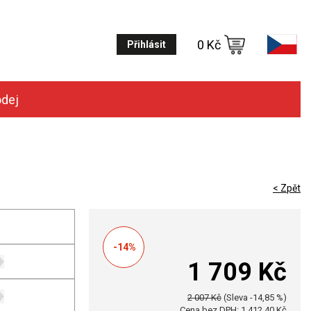
0 Kč
Přihlásit
odej
< Zpět
-14%
1 709 Kč
2 007 Kč
(Sleva -14,85 %)
Cena bez DPH: 1 412,40 Kč