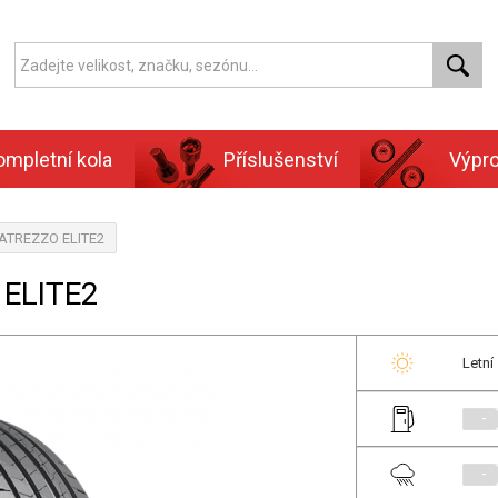
ompletní kola
Příslušenství
Výpr
, ATREZZO ELITE2
 ELITE2
Letní
-
-