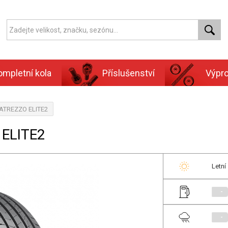
ompletní kola
Příslušenství
Výpr
, ATREZZO ELITE2
 ELITE2
Letní
-
-