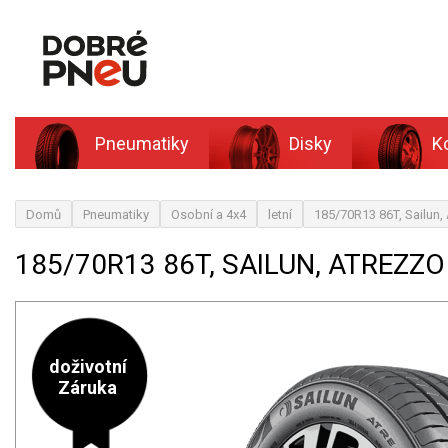
Pneumatiky
Disky
K
Domů
Pneumatiky
Osobní a 4x4
letní
185/70R13 86T, Sailun
185/70R13 86T, SAILUN, ATREZZO
doživotní
Záruka