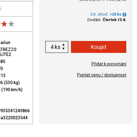
Ext. sklad:
>20 ks
Dodání:
Čtvrtek 13.8.
ailun
ks
ATREZZO
ELITE2
185
Přidat k porovnání
70
Poptat cenu / dostupnost
R13
6 (530 kg)
 (190 km/h)
8935341243866
Sa3220023544