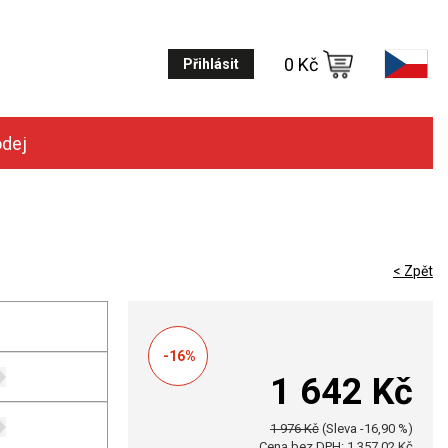
0 Kč
Přihlásit
odej
< Zpět
-16%
1 642 Kč
1 976 Kč
(Sleva -16,90 %)
Cena bez DPH: 1 357,02 Kč