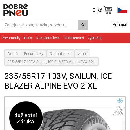
0 Kč
Přihlásit
Pneumatiky
Disky
Kompletní kola
Příslušenství
Výprodej
Domů
Pneumatiky
Osobní a 4x4
zimní
235/55R17 103V, Sailun, ICE BLAZER Alpine EVO 2 XL
235/55R17 103V, SAILUN, ICE
BLAZER ALPINE EVO 2 XL
doživotní
Záruka