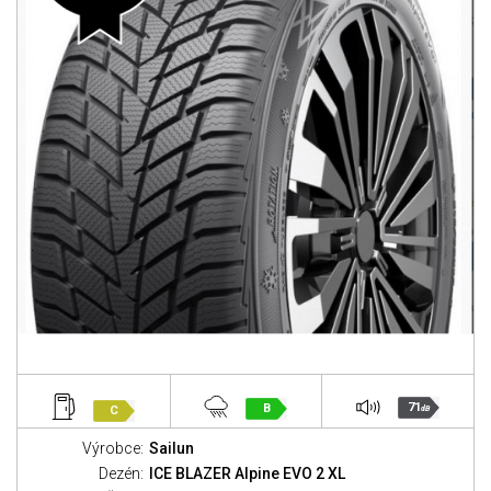
71
B
C
dB
Výrobce:
Sailun
Dezén:
ICE BLAZER Alpine EVO 2 XL