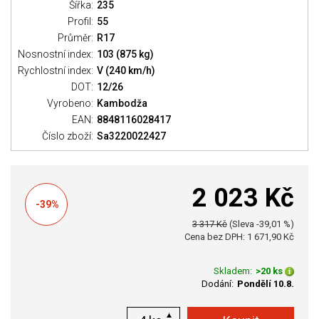
Šířka:
235
Profil:
55
Průměr:
R17
Nosnostní index:
103 (875 kg)
Rychlostní index:
V (240 km/h)
DOT:
12/26
Vyrobeno:
Kambodža
EAN:
8848116028417
Číslo zboží:
Sa3220022427
2 023 Kč
-39%
3 317 Kč
(Sleva -39,01 %)
Cena bez DPH: 1 671,90 Kč
Skladem:
>20 ks
Dodání:
Pondělí 10.8.