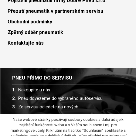
Pojištění pneumatik firmy Dobré Pneu s.r.o.
Přezutí pneumatik v partnerském servisu
Obchodní podmínky
Zpětný odběr pneumatik
Kontaktujte nás
PNEU PŘÍMO DO SERVISU
Nakoupíte u nás
Pneu dovezeme do vybraného autoservisu
Ze servisu odjedete na nových
Naše webové stránky používají soubory cookies a další údaje k
Spolupracujeme s více než 30 autoservisy
zajištění funkčnosti webu a s Vaším souhlasem i mj. pro
marketingové účely. Kliknutím na tlačítko "Souhlasím" souhlasíte s
využíváním cookies a dalších údajů vč. jejích předání pro zobrazení