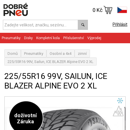
0 Kč
Přihlásit
Pneumatiky
Disky
Kompletní kola
Příslušenství
Výprodej
Domů
Pneumatiky
Osobní a 4x4
zimní
225/55R16 99V, Sailun, ICE BLAZER Alpine EVO 2 XL
225/55R16 99V, SAILUN, ICE
BLAZER ALPINE EVO 2 XL
doživotní
Záruka