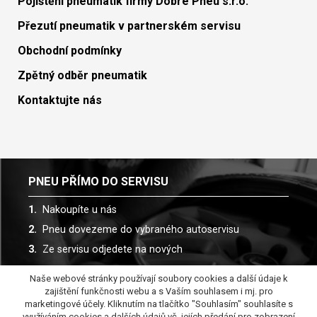
Pojištění pneumatik firmy Dobré Pneu s.r.o.
Přezutí pneumatik v partnerském servisu
Obchodní podmínky
Zpětný odběr pneumatik
Kontaktujte nás
PNEU PŘÍMO DO SERVISU
Nakoupíte u nás
Pneu dovezeme do vybraného autoservisu
Ze servisu odjedete na nových
Naše webové stránky používají soubory cookies a další údaje k
Spolupracujeme s více než 30 autoservisy
zajištění funkčnosti webu a s Vaším souhlasem i mj. pro
marketingové účely. Kliknutím na tlačítko "Souhlasím" souhlasíte s
využíváním cookies a dalších údajů vč. jejích předání pro zobrazení