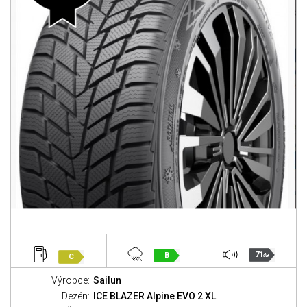
71
B
C
dB
Výrobce:
Sailun
Dezén:
ICE BLAZER Alpine EVO 2 XL