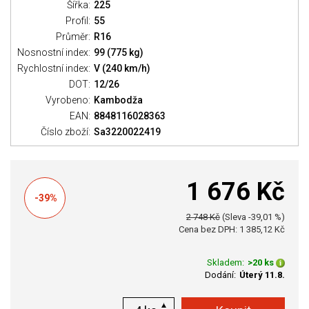
Šířka:
225
Profil:
55
Průměr:
R16
Nosnostní index:
99 (775 kg)
Rychlostní index:
V (240 km/h)
DOT:
12/26
Vyrobeno:
Kambodža
EAN:
8848116028363
Číslo zboží:
Sa3220022419
1 676 Kč
-39%
2 748 Kč
(Sleva -39,01 %)
Cena bez DPH: 1 385,12 Kč
Skladem:
>20 ks
Dodání:
Úterý 11.8.