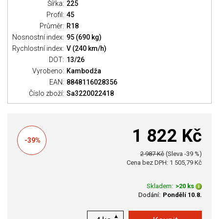
Šířka:
225
Profil:
45
Průměr:
R18
Nosnostní index:
95 (690 kg)
Rychlostní index:
V (240 km/h)
DOT:
13/26
Vyrobeno:
Kambodža
EAN:
8848116028356
Číslo zboží:
Sa3220022418
1 822 Kč
-39%
2 987 Kč
(Sleva -39 %)
Cena bez DPH: 1 505,79 Kč
Skladem:
>20 ks
Dodání:
Pondělí 10.8.