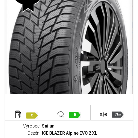
71
B
C
dB
Výrobce:
Sailun
Dezén:
ICE BLAZER Alpine EVO 2 XL