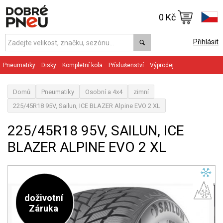
0 Kč
Přihlásit
Pneumatiky
Disky
Kompletní kola
Příslušenství
Výprodej
Domů
Pneumatiky
Osobní a 4x4
zimní
225/45R18 95V, Sailun, ICE BLAZER Alpine EVO 2 XL
225/45R18 95V, SAILUN, ICE
BLAZER ALPINE EVO 2 XL
doživotní
Záruka