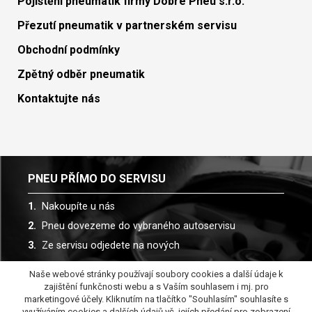
Pojištění pneumatik firmy Dobré Pneu s.r.o.
Přezutí pneumatik v partnerském servisu
Obchodní podmínky
Zpětný odběr pneumatik
Kontaktujte nás
PNEU PŘÍMO DO SERVISU
Nakoupíte u nás
Pneu dovezeme do vybraného autoservisu
Ze servisu odjedete na nových
Naše webové stránky používají soubory cookies a další údaje k
Spolupracujeme s více než 30 autoservisy
zajištění funkčnosti webu a s Vaším souhlasem i mj. pro
marketingové účely. Kliknutím na tlačítko "Souhlasím" souhlasíte s
využíváním cookies a dalších údajů vč. jejích předání pro zobrazení