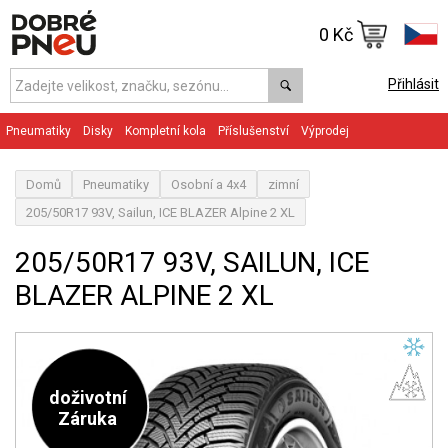
0 Kč
Přihlásit
Pneumatiky
Disky
Kompletní kola
Příslušenství
Výprodej
Domů
Pneumatiky
Osobní a 4x4
zimní
205/50R17 93V, Sailun, ICE BLAZER Alpine 2 XL
205/50R17 93V, SAILUN, ICE
BLAZER ALPINE 2 XL
doživotní
Záruka