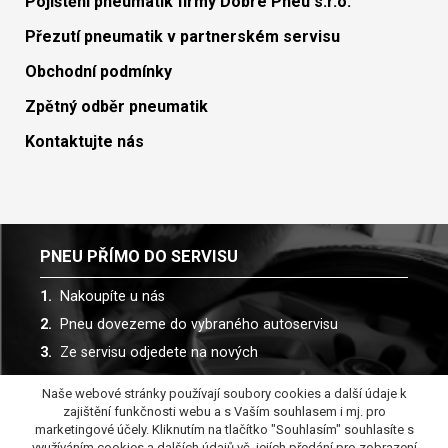
Pojištění pneumatik firmy Dobré Pneu s.r.o.
Přezutí pneumatik v partnerském servisu
Obchodní podmínky
Zpětný odběr pneumatik
Kontaktujte nás
PNEU PŘÍMO DO SERVISU
Nakoupíte u nás
Pneu dovezeme do vybraného autoservisu
Ze servisu odjedete na nových
Naše webové stránky používají soubory cookies a další údaje k
Spolupracujeme s více než 30 autoservisy
zajištění funkčnosti webu a s Vaším souhlasem i mj. pro
marketingové účely. Kliknutím na tlačítko "Souhlasím" souhlasíte s
využíváním cookies a dalších údajů vč. jejích předání pro zobrazení