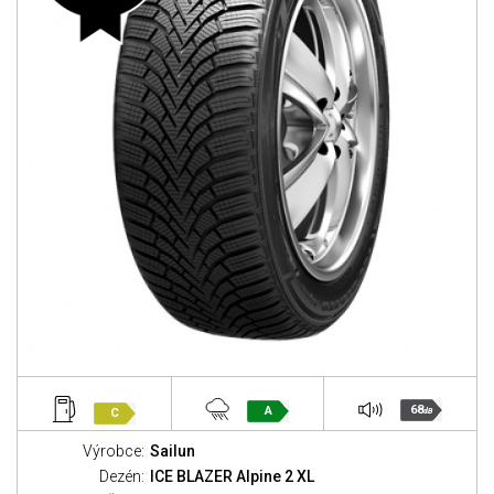
68
A
C
dB
Výrobce:
Sailun
Dezén:
ICE BLAZER Alpine 2 XL