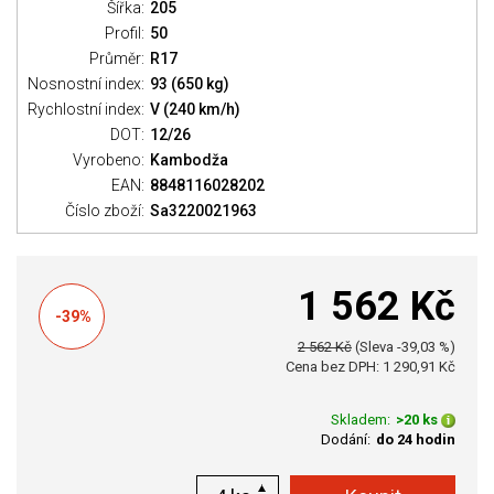
Šířka:
205
Profil:
50
Průměr:
R17
Nosnostní index:
93 (650 kg)
Rychlostní index:
V (240 km/h)
DOT:
12/26
Vyrobeno:
Kambodža
EAN:
8848116028202
Číslo zboží:
Sa3220021963
1 562 Kč
-39%
2 562 Kč
(Sleva -39,03 %)
Cena bez DPH: 1 290,91 Kč
Skladem:
>20 ks
Dodání:
do 24 hodin