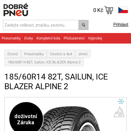
0 Kč
Přihlásit
Pneumatiky
Disky
Kompletní kola
Příslušenství
Výprodej
Domů
Pneumatiky
Osobní a 4x4
zimní
185/60R14 82T, Sailun, ICE BLAZER Alpine 2
185/60R14 82T, SAILUN, ICE
BLAZER ALPINE 2
doživotní
Záruka