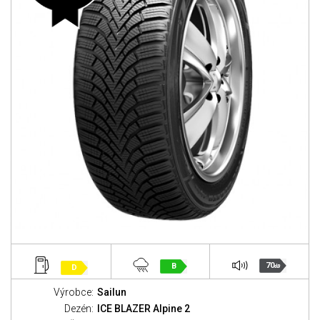
70
B
D
dB
Výrobce:
Sailun
Dezén:
ICE BLAZER Alpine 2