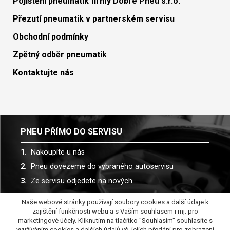
Pojištění pneumatik firmy Dobré Pneu s.r.o.
Přezutí pneumatik v partnerském servisu
Obchodní podmínky
Zpětný odběr pneumatik
Kontaktujte nás
PNEU PŘÍMO DO SERVISU
Nakoupíte u nás
Pneu dovezeme do vybraného autoservisu
Ze servisu odjedete na nových
Naše webové stránky používají soubory cookies a další údaje k
Spolupracujeme s více než 30 autoservisy
zajištění funkčnosti webu a s Vaším souhlasem i mj. pro
marketingové účely. Kliknutím na tlačítko "Souhlasím" souhlasíte s
využíváním cookies a dalších údajů vč. jejích předání pro zobrazení