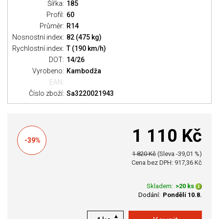
Šířka:
185
Profil:
60
Průměr:
R14
Nosnostní index:
82 (475 kg)
Rychlostní index:
T (190 km/h)
DOT:
14/26
Vyrobeno:
Kambodža
EAN:
Číslo zboží:
Sa3220021943
1 110 Kč
-39%
1 820 Kč
(Sleva -39,01 %)
Cena bez DPH: 917,36 Kč
Skladem:
>20 ks
Dodání:
Pondělí 10.8.