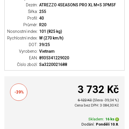
Dezén:
ATREZZO 4SEASONS PRO XL M+S 3PMSF
Šířka:
255
Profil:
40
Průměr:
R20
Nosnostní index:
101 (825 kg)
Rychlostní index:
W (270 km/h)
DOT:
39/25
Vyrobeno:
Vietnam
EAN:
8935341229020
Číslo zboží:
Sa3220021688
3 732 Kč
-39%
6 122 Kč
(Sleva -39,04 %)
Cena bez DPH: 3 084,30 Kč
Skladem:
16 ks
Dodání:
Pondělí 10.8.