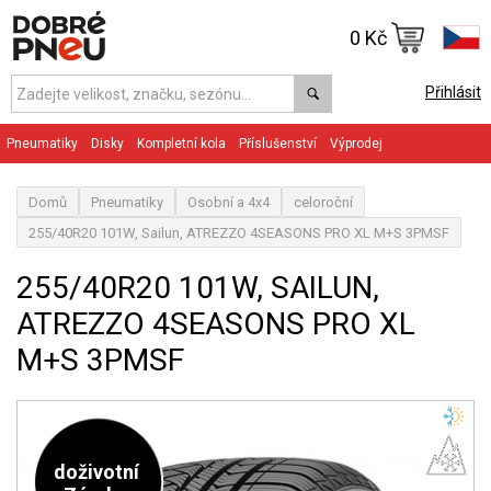
0 Kč
Přihlásit
Pneumatiky
Disky
Kompletní kola
Příslušenství
Výprodej
Domů
Pneumatiky
Osobní a 4x4
celoroční
255/40R20 101W, Sailun, ATREZZO 4SEASONS PRO XL M+S 3PMSF
255/40R20 101W, SAILUN,
ATREZZO 4SEASONS PRO XL
M+S 3PMSF
doživotní