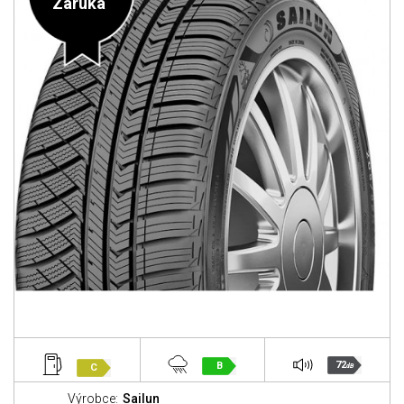
Záruka
72
B
C
dB
Výrobce:
Sailun