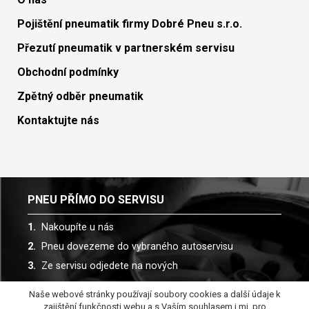
Pojištění pneumatik firmy Dobré Pneu s.r.o.
Přezutí pneumatik v partnerském servisu
Obchodní podmínky
Zpětný odběr pneumatik
Kontaktujte nás
PNEU PŘÍMO DO SERVISU
Nakoupíte u nás
Pneu dovezeme do vybraného autoservisu
Ze servisu odjedete na nových
Naše webové stránky používají soubory cookies a další údaje k
Spolupracujeme s více než 30 autoservisy
zajištění funkčnosti webu a s Vaším souhlasem i mj. pro