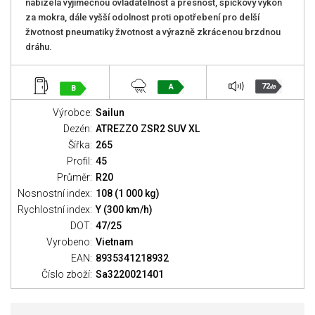
nabízela výjimečnou ovladatelnost a přesnost, špičkový výkon
za mokra, dále vyšší odolnost proti opotřebení pro delší
životnost pneumatiky životnost a výrazně zkrácenou brzdnou
dráhu.
72
A
B
dB
Výrobce:
Sailun
Dezén:
ATREZZO ZSR2 SUV XL
Šířka:
265
Profil:
45
Průměr:
R20
Nosnostní index:
108 (1 000 kg)
Rychlostní index:
Y (300 km/h)
DOT:
47/25
Vyrobeno:
Vietnam
EAN:
8935341218932
Číslo zboží:
Sa3220021401