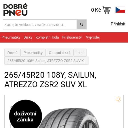
0 Kč
Přihlásit
Pneumatiky
Disky
Kompletní kola
Příslušenství
Výprodej
Domů
Pneumatiky
Osobní a 4x4
letní
265/45R20 108Y, Sailun, ATREZZO ZSR2 SUV XL
265/45R20 108Y, SAILUN,
ATREZZO ZSR2 SUV XL
doživotní
Záruka