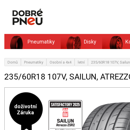
Pneumatiky
Disky
K
Domů
Pneumatiky
Osobní a 4x4
letní
235/60R18 107V, Sail
235/60R18 107V, SAILUN, ATREZZ
doživotní
Záruka