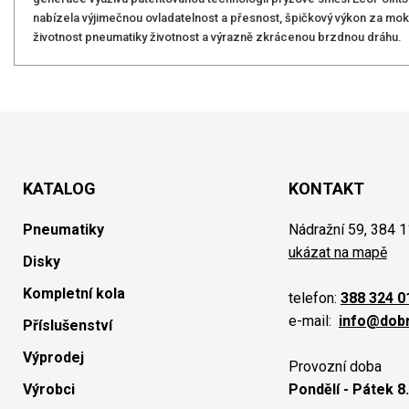
nabízela výjimečnou ovladatelnost a přesnost, špičkový výkon za mokr
životnost pneumatiky životnost a výrazně zkrácenou brzdnou dráhu.
KATALOG
KONTAKT
Pneumatiky
Nádražní 59, 384 1
ukázat na mapě
Disky
Kompletní kola
telefon:
388 324 0
e-mail:
info@dob
Příslušenství
Výprodej
Provozní doba
Výrobci
Pondělí - Pátek 8.