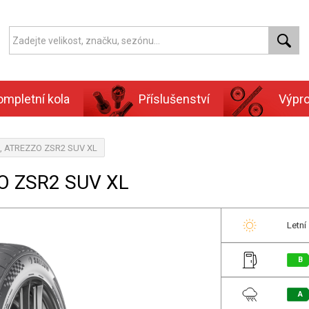
ompletní kola
Příslušenství
Výpr
un, ATREZZO ZSR2 SUV XL
O ZSR2 SUV XL
Letní
B
A