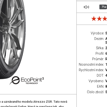
71
dB
Výrobce:
S
Dezén:
Šířka:
Profil:
Průměr:
Nosnostní index:
1
Rychlostní index:
V
DOT:
Vyrobeno:
EAN:
Číslo zboží:
o a uznávaného modelu Atrezzo ZSR. Tato nová
olečnosti Sailun, která je navržena tak, aby