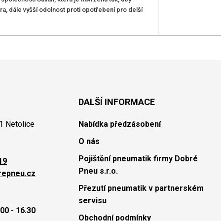
a, dále vyšší odolnost proti opotřebení pro delší
DALŠÍ INFORMACE
1 Netolice
Nabídka předzásobení
O nás
Pojištění pneumatik firmy Dobré
19
Pneu s.r.o.
repneu.cz
Přezutí pneumatik v partnerském
servisu
00 - 16.30
Obchodní podmínky