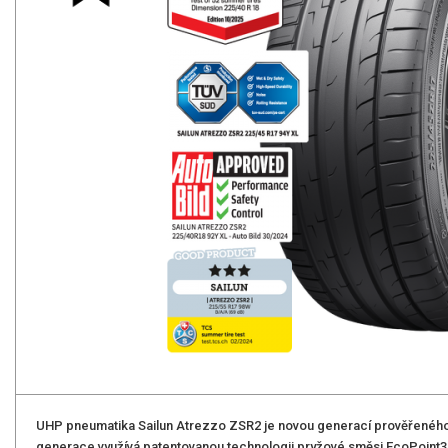
UHP pneumatika Sailun Atrezzo ZSR2 je novou generací prověřenéh
generace využívá patentovanou technologii pryžové směsi EcoPoint3 sp