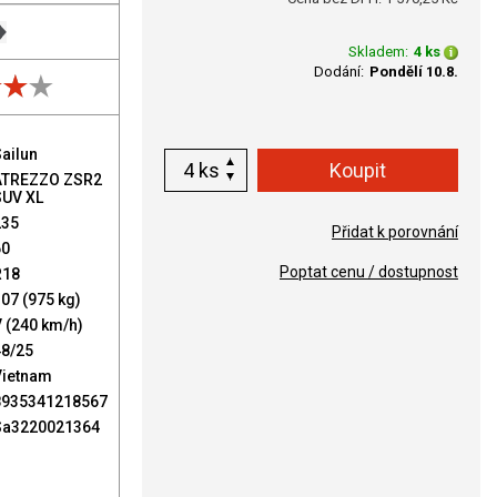
Skladem:
4 ks
Dodání:
Pondělí 10.8.
ailun
ks
ATREZZO ZSR2
SUV XL
235
Přidat k porovnání
60
Poptat cenu / dostupnost
R18
07 (975 kg)
 (240 km/h)
48/25
Vietnam
8935341218567
Sa3220021364