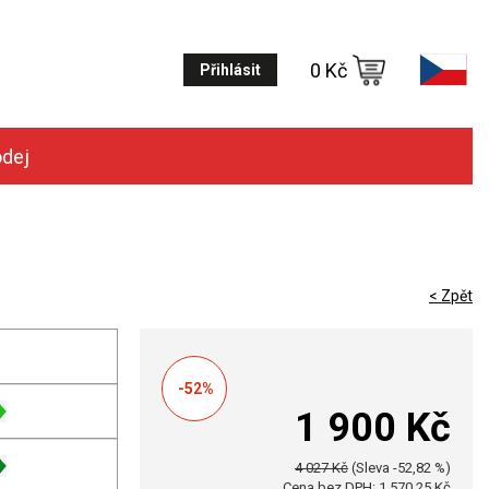
0 Kč
Přihlásit
odej
< Zpět
-52%
1 900 Kč
4 027 Kč
(Sleva -52,82 %)
Cena bez DPH: 1 570,25 Kč