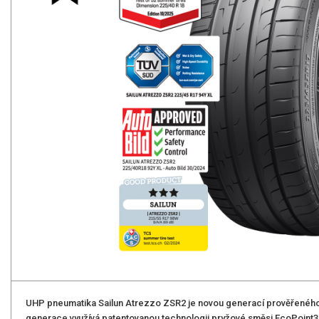
UHP pneumatika Sailun Atrezzo ZSR2 je novou generací prověřenéh
generace využívá patentovanou technologii pryžové směsi EcoPoint3 sp