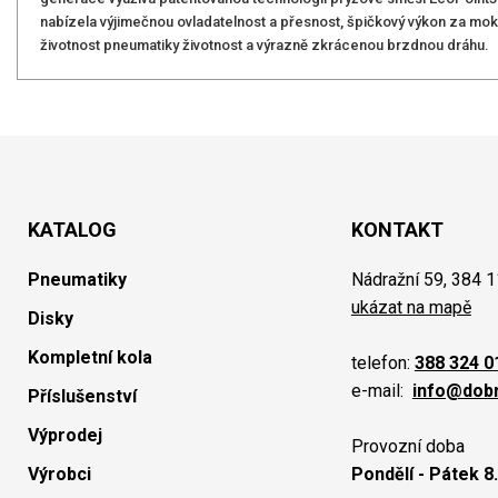
nabízela výjimečnou ovladatelnost a přesnost, špičkový výkon za mokr
životnost pneumatiky životnost a výrazně zkrácenou brzdnou dráhu.
KATALOG
KONTAKT
Pneumatiky
Nádražní 59, 384 1
ukázat na mapě
Disky
Kompletní kola
telefon:
388 324 0
e-mail:
info@dob
Příslušenství
Výprodej
Provozní doba
Výrobci
Pondělí - Pátek 8.