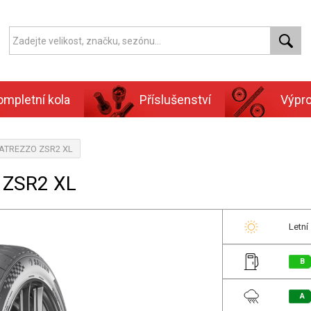
ompletní kola
Příslušenství
Výpr
, ATREZZO ZSR2 XL
 ZSR2 XL
Letní
B
A