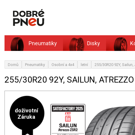
Pneumatiky
Disky
K
Domů
Pneumatiky
Osobní a 4x4
letní
255/30R20 92Y, Sailun
255/30R20 92Y, SAILUN, ATREZZO
doživotní
Záruka