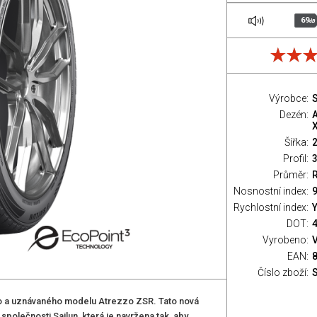
69
dB
Výrobce:
S
Dezén:
Šířka:
Profil:
Průměr:
Nosnostní index:
9
Rychlostní index:
Y
DOT:
Vyrobeno:
EAN:
Číslo zboží:
o a uznávaného modelu Atrezzo ZSR. Tato nová
olečnosti Sailun, která je navržena tak, aby