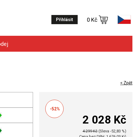
0 Kč
Přihlásit
odej
< Zpět
-52%
2 028 Kč
4 299 Kč
(Sleva -52,83 %)
Cena bez DPH: 1 676,03 Kč