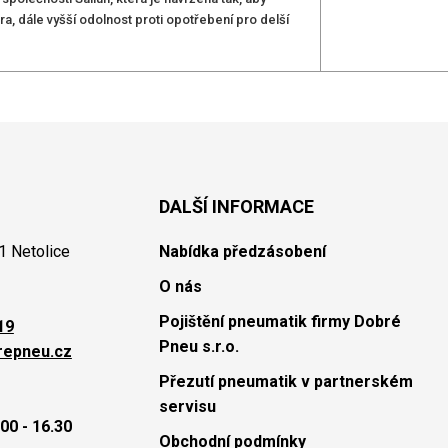
a, dále vyšší odolnost proti opotřebení pro delší
DALŠÍ INFORMACE
1 Netolice
Nabídka předzásobení
O nás
Pojištění pneumatik firmy Dobré
19
Pneu s.r.o.
repneu.cz
Přezutí pneumatik v partnerském
servisu
00 - 16.30
Obchodní podmínky