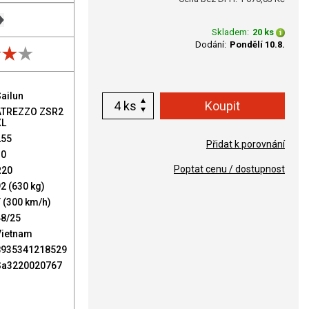
Skladem:
20 ks
Dodání:
Pondělí 10.8.
ailun
ks
ATREZZO ZSR2
XL
255
Přidat k porovnání
30
Poptat cenu / dostupnost
R20
2 (630 kg)
 (300 km/h)
48/25
Vietnam
8935341218529
Sa3220020767