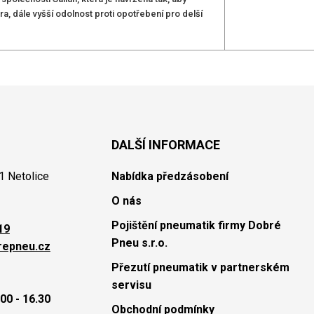
a, dále vyšší odolnost proti opotřebení pro delší
DALŠÍ INFORMACE
1 Netolice
Nabídka předzásobení
O nás
Pojištění pneumatik firmy Dobré
19
Pneu s.r.o.
repneu.cz
Přezutí pneumatik v partnerském
servisu
00 - 16.30
Obchodní podmínky