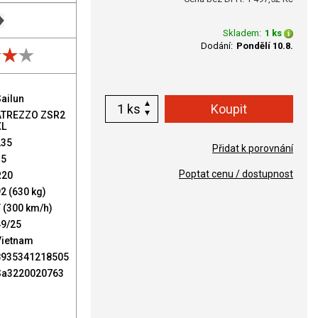
Skladem:
1 ks
Dodání:
Pondělí 10.8.
ailun
ks
ATREZZO ZSR2
XL
235
Přidat k porovnání
35
Poptat cenu / dostupnost
R20
2 (630 kg)
 (300 km/h)
49/25
Vietnam
8935341218505
Sa3220020763