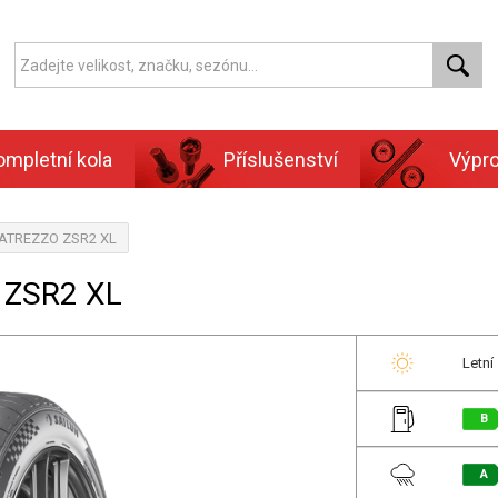
ompletní kola
Příslušenství
Výpr
, ATREZZO ZSR2 XL
 ZSR2 XL
Letní
B
A