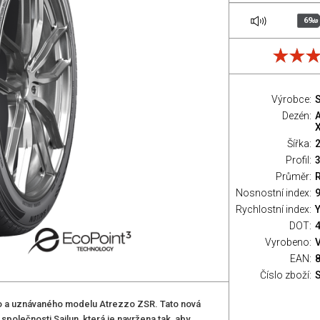
69
dB
Výrobce:
S
Dezén:
Šířka:
Profil:
Průměr:
Nosnostní index:
9
Rychlostní index:
Y
DOT:
Vyrobeno:
EAN:
Číslo zboží:
o a uznávaného modelu Atrezzo ZSR. Tato nová
olečnosti Sailun, která je navržena tak, aby