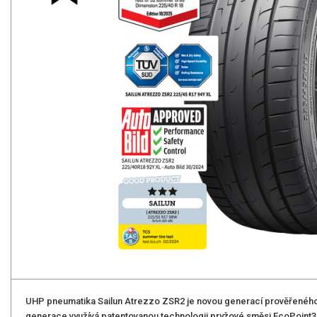
UHP pneumatika Sailun Atrezzo ZSR2 je novou generací prověřenéh
generace využívá patentovanou technologii pryžové směsi EcoPoint3 sp