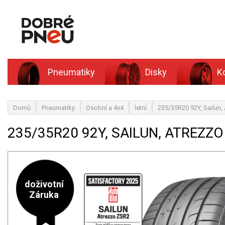
Pneumatiky
Disky
K
Domů
Pneumatiky
Osobní a 4x4
letní
235/35R20 92Y, Sailun
235/35R20 92Y, SAILUN, ATREZZO
doživotní
Záruka