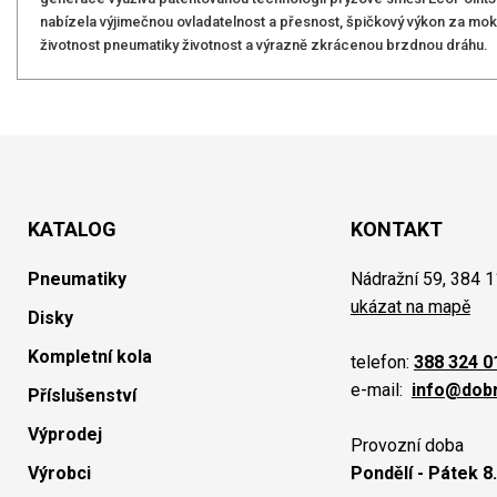
nabízela výjimečnou ovladatelnost a přesnost, špičkový výkon za mokr
životnost pneumatiky životnost a výrazně zkrácenou brzdnou dráhu.
KATALOG
KONTAKT
Pneumatiky
Nádražní 59, 384 1
ukázat na mapě
Disky
Kompletní kola
telefon:
388 324 0
e-mail:
info@dob
Příslušenství
Výprodej
Provozní doba
Výrobci
Pondělí - Pátek 8.