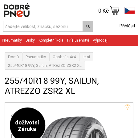
0 Kč
Přihlásit
Pneumatiky
Disky
Kompletní kola
Příslušenství
Výprodej
Domů
Pneumatiky
Osobní a 4x4
letní
255/40R18 99Y, Sailun, ATREZZO ZSR2 XL
255/40R18 99Y, SAILUN,
ATREZZO ZSR2 XL
doživotní
Záruka