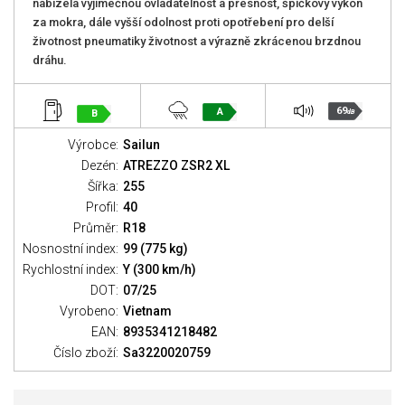
nabízela výjimečnou ovladatelnost a přesnost, špičkový výkon
za mokra, dále vyšší odolnost proti opotřebení pro delší
životnost pneumatiky životnost a výrazně zkrácenou brzdnou
dráhu.
69
A
B
dB
Výrobce:
Sailun
Dezén:
ATREZZO ZSR2 XL
Šířka:
255
Profil:
40
Průměr:
R18
Nosnostní index:
99 (775 kg)
Rychlostní index:
Y (300 km/h)
DOT:
07/25
Vyrobeno:
Vietnam
EAN:
8935341218482
Číslo zboží:
Sa3220020759