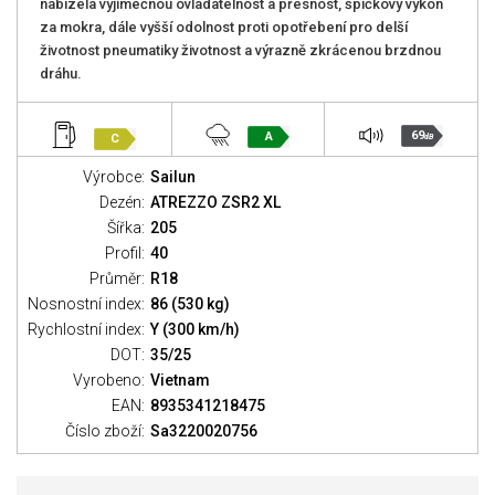
nabízela výjimečnou ovladatelnost a přesnost, špičkový výkon
za mokra, dále vyšší odolnost proti opotřebení pro delší
životnost pneumatiky životnost a výrazně zkrácenou brzdnou
dráhu.
69
A
C
dB
Výrobce:
Sailun
Dezén:
ATREZZO ZSR2 XL
Šířka:
205
Profil:
40
Průměr:
R18
Nosnostní index:
86 (530 kg)
Rychlostní index:
Y (300 km/h)
DOT:
35/25
Vyrobeno:
Vietnam
EAN:
8935341218475
Číslo zboží:
Sa3220020756