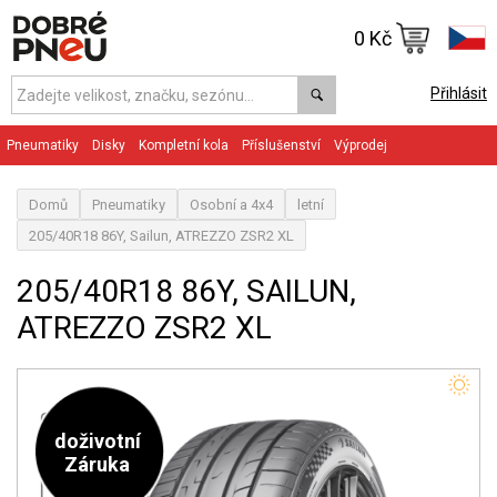
0 Kč
Přihlásit
Pneumatiky
Disky
Kompletní kola
Příslušenství
Výprodej
Domů
Pneumatiky
Osobní a 4x4
letní
205/40R18 86Y, Sailun, ATREZZO ZSR2 XL
205/40R18 86Y, SAILUN,
ATREZZO ZSR2 XL
doživotní
Záruka