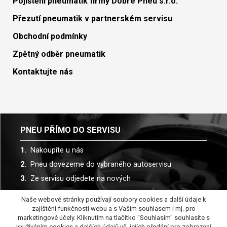
Pojištění pneumatik firmy Dobré Pneu s.r.o.
Přezutí pneumatik v partnerském servisu
Obchodní podmínky
Zpětný odběr pneumatik
Kontaktujte nás
PNEU PŘÍMO DO SERVISU
Nakoupíte u nás
Pneu dovezeme do vybraného autoservisu
Ze servisu odjedete na nových
Naše webové stránky používají soubory cookies a další údaje k
Spolupracujeme s více než 30 autoservisy
zajištění funkčnosti webu a s Vaším souhlasem i mj. pro
marketingové účely. Kliknutím na tlačítko "Souhlasím" souhlasíte s
využíváním cookies a dalších údajů vč. jejích předání pro zobrazení