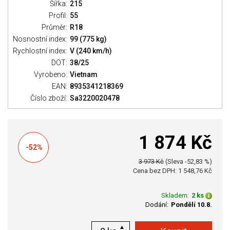
Šířka:
215
Profil:
55
Průměr:
R18
Nosnostní index:
99 (775 kg)
Rychlostní index:
V (240 km/h)
DOT:
38/25
Vyrobeno:
Vietnam
EAN:
8935341218369
Číslo zboží:
Sa3220020478
1 874 Kč
-52%
3 973 Kč
(Sleva -52,83 %)
Cena bez DPH: 1 548,76 Kč
Skladem:
2 ks
Dodání:
Pondělí 10.8.