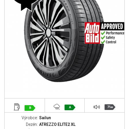
71
A
B
dB
Výrobce:
Sailun
Dezén:
ATREZZO ELITE2 XL