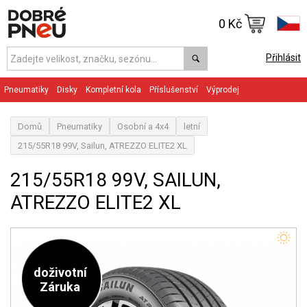
0 Kč
Přihlásit
Pneumatiky
Disky
Kompletní kola
Příslušenství
Výprodej
Domů
Pneumatiky
Osobní a 4x4
letní
215/55R18 99V, Sailun, ATREZZO ELITE2 XL
215/55R18 99V, SAILUN,
ATREZZO ELITE2 XL
doživotní
Záruka