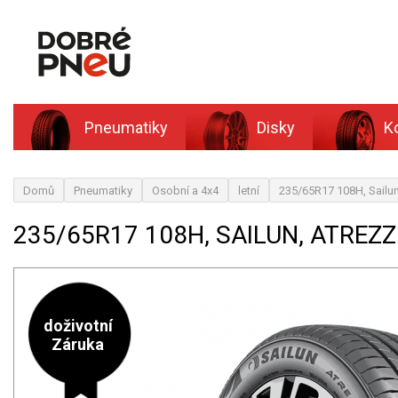
Pneumatiky
Disky
K
Domů
Pneumatiky
Osobní a 4x4
letní
235/65R17 108H, Sailu
235/65R17 108H, SAILUN, ATREZZ
doživotní
Záruka