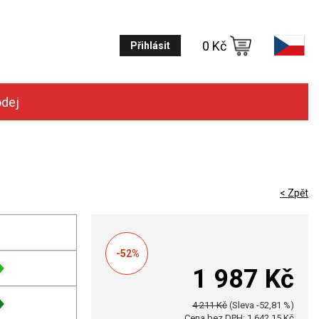
0 Kč
Přihlásit
odej
< Zpět
-52%
1 987 Kč
4 211 Kč
(Sleva -52,81 %)
Cena bez DPH: 1 642,15 Kč