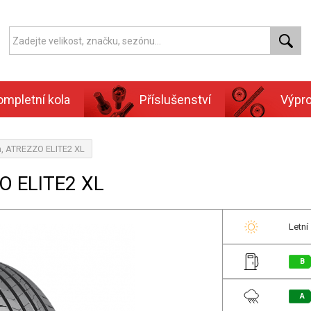
ompletní kola
Příslušenství
Výpr
n, ATREZZO ELITE2 XL
O ELITE2 XL
Letní
B
A