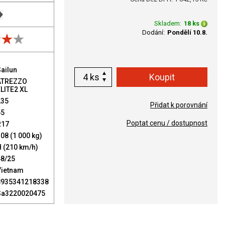
Skladem:
18 ks
Dodání:
Pondělí 10.8.
ailun
ks
ATREZZO
LITE2 XL
235
Přidat k porovnání
65
Poptat cenu / dostupnost
R17
08 (1 000 kg)
 (210 km/h)
48/25
Vietnam
8935341218338
Sa3220020475