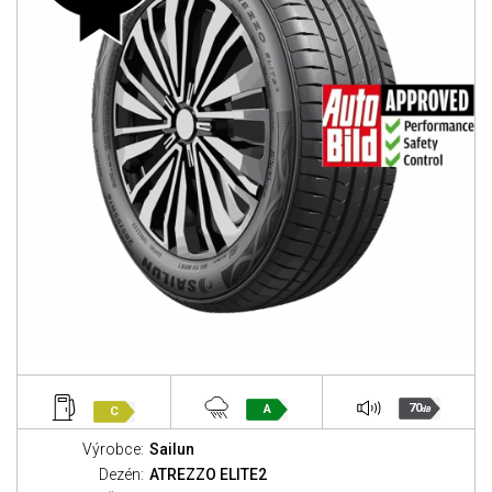
70
A
C
dB
Výrobce:
Sailun
Dezén:
ATREZZO ELITE2