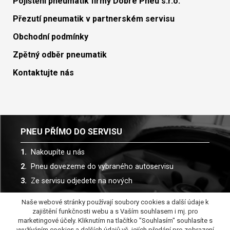
Pojištění pneumatik firmy Dobré Pneu s.r.o.
Přezutí pneumatik v partnerském servisu
Obchodní podmínky
Zpětný odběr pneumatik
Kontaktujte nás
PNEU PŘÍMO DO SERVISU
Nakoupíte u nás
Pneu dovezeme do vybraného autoservisu
Ze servisu odjedete na nových
Naše webové stránky používají soubory cookies a další údaje k
Spolupracujeme s více než 30 autoservisy
zajištění funkčnosti webu a s Vaším souhlasem i mj. pro
marketingové účely. Kliknutím na tlačítko "Souhlasím" souhlasíte s
využíváním cookies a dalších údajů vč. jejích předání pro zobrazení