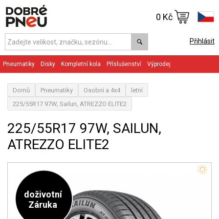
0 Kč
Přihlásit
Pneumatiky
Disky
Kompletní kola
Příslušenství
Výprodej
Domů
Pneumatiky
Osobní a 4x4
letní
225/55R17 97W, Sailun, ATREZZO ELITE2
225/55R17 97W, SAILUN,
ATREZZO ELITE2
doživotní
Záruka