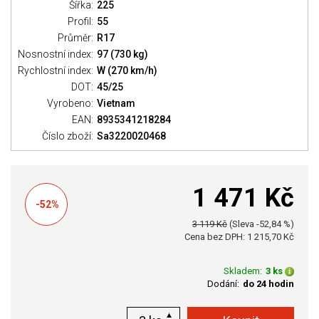
Šířka:
225
Profil:
55
Průměr:
R17
Nosnostní index:
97 (730 kg)
Rychlostní index:
W (270 km/h)
DOT:
45/25
Vyrobeno:
Vietnam
EAN:
8935341218284
Číslo zboží:
Sa3220020468
1 471 Kč
-52%
3 119 Kč
(Sleva -52,84 %)
Cena bez DPH: 1 215,70 Kč
Skladem:
3 ks
Dodání:
do 24 hodin