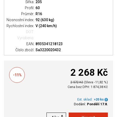
Šířka:
205
Profil:
60
Průměr:
R16
Nosnostní index:
92 (630 kg)
Rychlostní index:
V (240 km/h)
DOT:
Vyrobeno:
EAN:
8935341218123
Číslo zboží:
Sa3220020432
2 268 Kč
-11%
2 572 Kč
(Sleva -11,82 %)
Cena bez DPH: 1 874,38 Kč
Ext. sklad:
>20 ks
Dodání:
Pondělí 17.8.