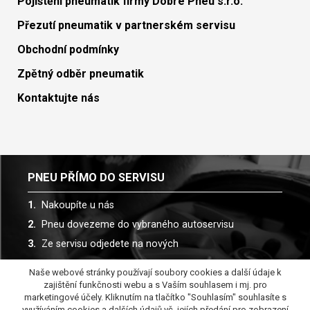
Pojištění pneumatik firmy Dobré Pneu s.r.o.
Přezutí pneumatik v partnerském servisu
Obchodní podmínky
Zpětný odběr pneumatik
Kontaktujte nás
PNEU PŘÍMO DO SERVISU
Nakoupíte u nás
Pneu dovezeme do vybraného autoservisu
Ze servisu odjedete na nových
Naše webové stránky používají soubory cookies a další údaje k
Spolupracujeme s více než 30 autoservisy
zajištění funkčnosti webu a s Vaším souhlasem i mj. pro
marketingové účely. Kliknutím na tlačítko "Souhlasím" souhlasíte s
využíváním cookies a dalších údajů vč. jejích předání pro zobrazení