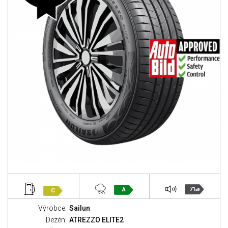
71
A
C
dB
Výrobce:
Sailun
Dezén:
ATREZZO ELITE2