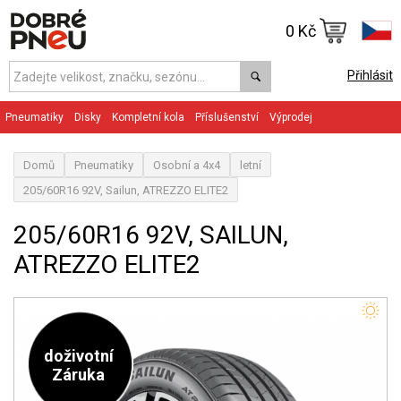
0 Kč
Přihlásit
Pneumatiky
Disky
Kompletní kola
Příslušenství
Výprodej
Domů
Pneumatiky
Osobní a 4x4
letní
205/60R16 92V, Sailun, ATREZZO ELITE2
205/60R16 92V, SAILUN,
ATREZZO ELITE2
doživotní
Záruka