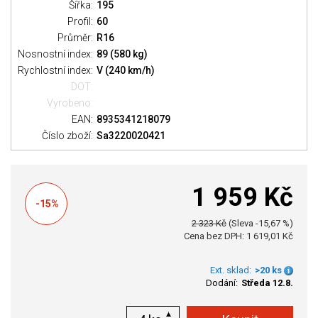
Šířka:
195
Profil:
60
Průměr:
R16
Nosnostní index:
89 (580 kg)
Rychlostní index:
V (240 km/h)
DOT:
Vyrobeno:
EAN:
8935341218079
Číslo zboží:
Sa3220020421
1 959 Kč
-15%
2 323 Kč
(Sleva -15,67 %)
Cena bez DPH: 1 619,01 Kč
Ext. sklad:
>20 ks
Dodání:
Středa 12.8.