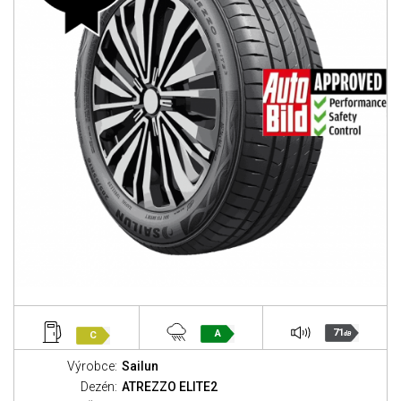
71
A
C
dB
Výrobce:
Sailun
Dezén:
ATREZZO ELITE2