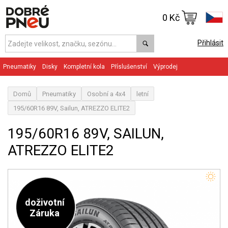
0 Kč
Přihlásit
Pneumatiky
Disky
Kompletní kola
Příslušenství
Výprodej
Domů
Pneumatiky
Osobní a 4x4
letní
195/60R16 89V, Sailun, ATREZZO ELITE2
195/60R16 89V, SAILUN,
ATREZZO ELITE2
doživotní
Záruka