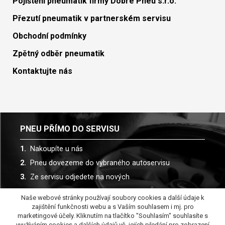
Pojištění pneumatik firmy Dobré Pneu s.r.o.
Přezutí pneumatik v partnerském servisu
Obchodní podmínky
Zpětný odběr pneumatik
Kontaktujte nás
PNEU PŘÍMO DO SERVISU
Nakoupíte u nás
Pneu dovezeme do vybraného autoservisu
Ze servisu odjedete na nových
Naše webové stránky používají soubory cookies a další údaje k
Spolupracujeme s více než 30 autoservisy
zajištění funkčnosti webu a s Vaším souhlasem i mj. pro
marketingové účely. Kliknutím na tlačítko "Souhlasím" souhlasíte s
využíváním cookies a dalších údajů vč. jejích předání pro zobrazení