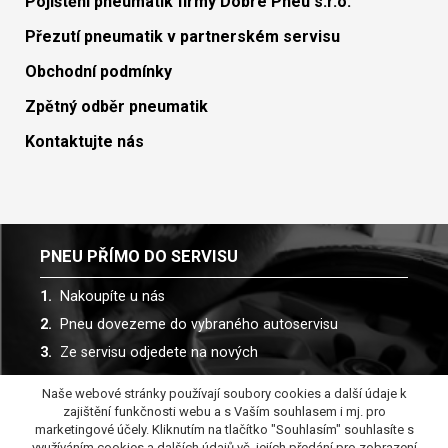
Pojištění pneumatik firmy Dobré Pneu s.r.o.
Přezutí pneumatik v partnerském servisu
Obchodní podmínky
Zpětný odběr pneumatik
Kontaktujte nás
PNEU PŘÍMO DO SERVISU
Nakoupíte u nás
Pneu dovezeme do vybraného autoservisu
Ze servisu odjedete na nových
Naše webové stránky používají soubory cookies a další údaje k
Spolupracujeme s více než 30 autoservisy
zajištění funkčnosti webu a s Vaším souhlasem i mj. pro
marketingové účely. Kliknutím na tlačítko "Souhlasím" souhlasíte s
využíváním cookies a dalších údajů vč. jejích předání pro zobrazení