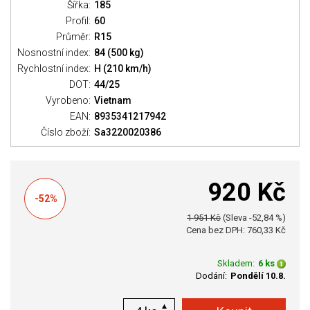
Šířka:
185
Profil:
60
Průměr:
R15
Nosnostní index:
84 (500 kg)
Rychlostní index:
H (210 km/h)
DOT:
44/25
Vyrobeno:
Vietnam
EAN:
8935341217942
Číslo zboží:
Sa3220020386
920 Kč
-52%
1 951 Kč
(Sleva -52,84 %)
Cena bez DPH: 760,33 Kč
Skladem:
6 ks
Dodání:
Pondělí 10.8.