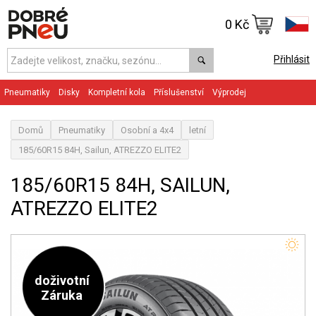
0 Kč
Přihlásit
Pneumatiky
Disky
Kompletní kola
Příslušenství
Výprodej
Domů
Pneumatiky
Osobní a 4x4
letní
185/60R15 84H, Sailun, ATREZZO ELITE2
185/60R15 84H, SAILUN,
ATREZZO ELITE2
doživotní
Záruka