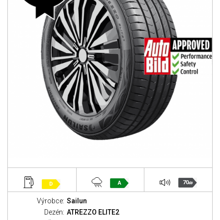
70
A
D
dB
Výrobce:
Sailun
Dezén:
ATREZZO ELITE2