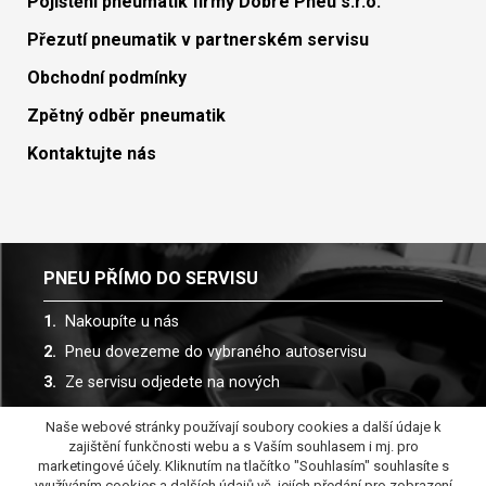
Pojištění pneumatik firmy Dobré Pneu s.r.o.
Přezutí pneumatik v partnerském servisu
Obchodní podmínky
Zpětný odběr pneumatik
Kontaktujte nás
PNEU PŘÍMO DO SERVISU
Nakoupíte u nás
Pneu dovezeme do vybraného autoservisu
Ze servisu odjedete na nových
Naše webové stránky používají soubory cookies a další údaje k
Spolupracujeme s více než 30 autoservisy
zajištění funkčnosti webu a s Vaším souhlasem i mj. pro
marketingové účely. Kliknutím na tlačítko "Souhlasím" souhlasíte s
využíváním cookies a dalších údajů vč. jejích předání pro zobrazení