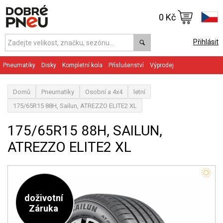
0 Kč
Přihlásit
Pneumatiky
Disky
Kompletní kola
Příslušenství
Výprodej
Domů
Pneumatiky
Osobní a 4x4
letní
175/65R15 88H, Sailun, ATREZZO ELITE2 XL
175/65R15 88H, SAILUN,
ATREZZO ELITE2 XL
doživotní
Záruka