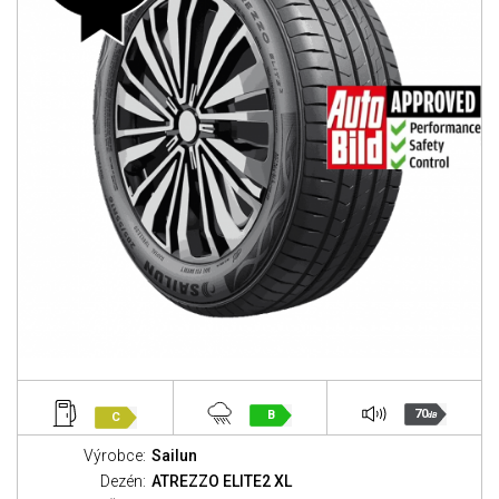
70
B
C
dB
Výrobce:
Sailun
Dezén:
ATREZZO ELITE2 XL