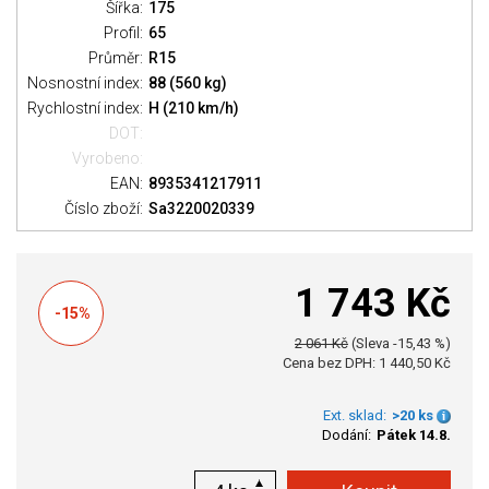
Šířka:
175
Profil:
65
Průměr:
R15
Nosnostní index:
88 (560 kg)
Rychlostní index:
H (210 km/h)
DOT:
Vyrobeno:
EAN:
8935341217911
Číslo zboží:
Sa3220020339
1 743 Kč
-15%
2 061 Kč
(Sleva -15,43 %)
Cena bez DPH: 1 440,50 Kč
Ext. sklad:
>20 ks
Dodání:
Pátek 14.8.