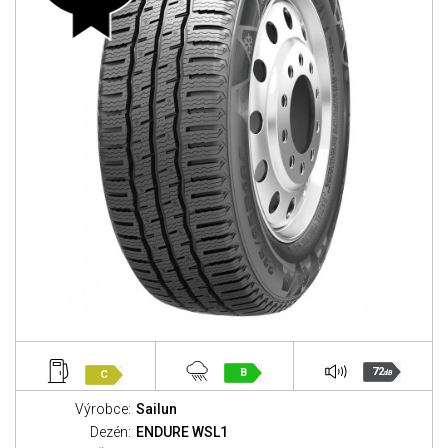
72
B
C
dB
Výrobce:
Sailun
Dezén:
ENDURE WSL1