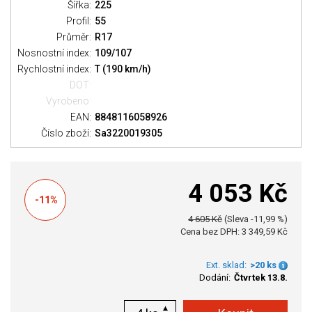
Šířka:
225
Profil:
55
Průměr:
R17
Nosnostní index:
109/107
Rychlostní index:
T (190 km/h)
DOT:
Vyrobeno:
EAN:
8848116058926
Číslo zboží:
Sa3220019305
4 053 Kč
-11%
4 605 Kč
(Sleva -11,99 %)
Cena bez DPH: 3 349,59 Kč
Ext. sklad:
>20 ks
Dodání:
Čtvrtek 13.8.