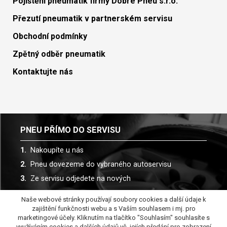
Pojištění pneumatik firmy Dobré Pneu s.r.o.
Přezutí pneumatik v partnerském servisu
Obchodní podmínky
Zpětný odběr pneumatik
Kontaktujte nás
PNEU PŘÍMO DO SERVISU
Nakoupíte u nás
Pneu dovezeme do vybraného autoservisu
Ze servisu odjedete na nových
Naše webové stránky používají soubory cookies a další údaje k
Spolupracujeme s více než 30 autoservisy
zajištění funkčnosti webu a s Vaším souhlasem i mj. pro
marketingové účely. Kliknutím na tlačítko "Souhlasím" souhlasíte s
využíváním cookies a dalších údajů vč. jejích předání pro zobrazení