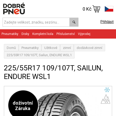
0 Kč
Přihlásit
Pneumatiky
Disky
Kompletní kola
Příslušenství
Výprodej
Domů
Pneumatiky
Užitkové
zimní
dodávkové zimní
225/55R17 109/107T, Sailun, ENDURE WSL1
225/55R17 109/107T, SAILUN,
ENDURE WSL1
doživotní
Záruka