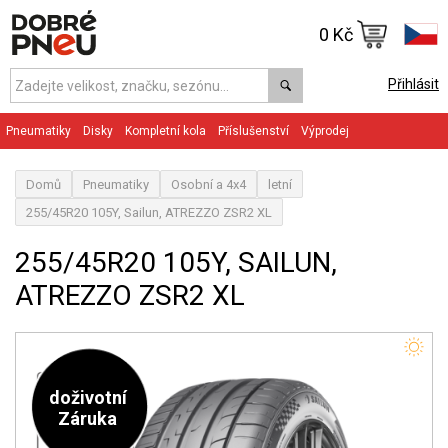
0 Kč
Přihlásit
Pneumatiky
Disky
Kompletní kola
Příslušenství
Výprodej
Domů
Pneumatiky
Osobní a 4x4
letní
255/45R20 105Y, Sailun, ATREZZO ZSR2 XL
255/45R20 105Y, SAILUN,
ATREZZO ZSR2 XL
doživotní
Záruka