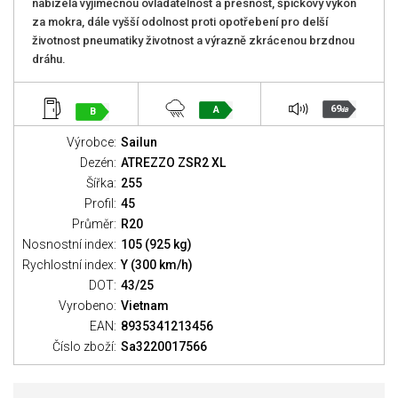
nabízela výjimečnou ovladatelnost a přesnost, špičkový výkon
za mokra, dále vyšší odolnost proti opotřebení pro delší
životnost pneumatiky životnost a výrazně zkrácenou brzdnou
dráhu.
69
A
B
dB
Výrobce:
Sailun
Dezén:
ATREZZO ZSR2 XL
Šířka:
255
Profil:
45
Průměr:
R20
Nosnostní index:
105 (925 kg)
Rychlostní index:
Y (300 km/h)
DOT:
43/25
Vyrobeno:
Vietnam
EAN:
8935341213456
Číslo zboží:
Sa3220017566