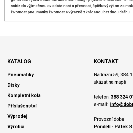
nabízela výjimečnou ovladatelnost a přesnost, špičkový výkon za mokr
životnost pneumatiky životnost a výrazně zkrácenou brzdnou dráhu.
KATALOG
KONTAKT
Pneumatiky
Nádražní 59, 384 1
ukázat na mapě
Disky
Kompletní kola
telefon:
388 324 0
e-mail:
info@dob
Příslušenství
Výprodej
Provozní doba
Výrobci
Pondělí - Pátek 8.