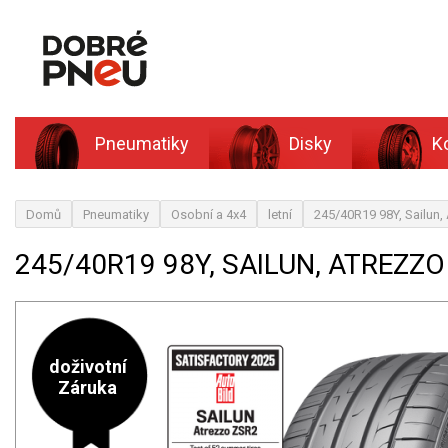
Pneumatiky
Disky
K
Domů
Pneumatiky
Osobní a 4x4
letní
245/40R19 98Y, Sailun
245/40R19 98Y, SAILUN, ATREZZO
doživotní
Záruka