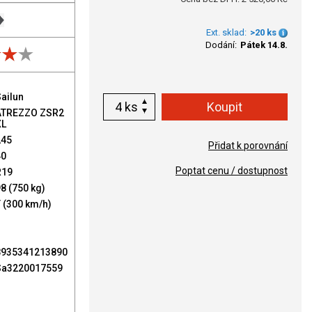
Ext. sklad:
>20 ks
Dodání:
Pátek 14.8.
ailun
ks
ATREZZO ZSR2
XL
245
Přidat k porovnání
40
Poptat cenu / dostupnost
R19
8 (750 kg)
 (300 km/h)
8935341213890
Sa3220017559