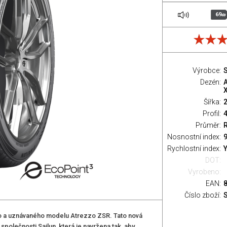
69
dB
Výrobce:
S
Dezén:
Šířka:
Profil:
Průměr:
Nosnostní index:
9
Rychlostní index:
Y
DOT:
Vyrobeno:
EAN:
Číslo zboží:
o a uznávaného modelu Atrezzo ZSR. Tato nová
olečnosti Sailun, která je navržena tak, aby