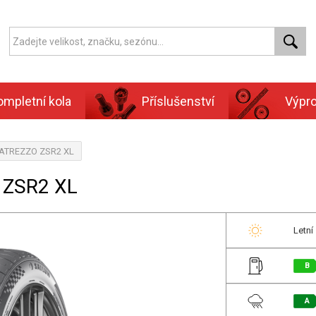
ompletní kola
Příslušenství
Výpr
, ATREZZO ZSR2 XL
 ZSR2 XL
Letní
B
A