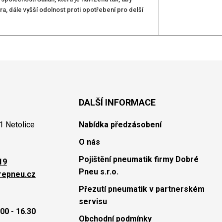
a, dále vyšší odolnost proti opotřebení pro delší
DALŠÍ INFORMACE
1 Netolice
Nabídka předzásobení
O nás
Pojištění pneumatik firmy Dobré
19
Pneu s.r.o.
repneu.cz
Přezutí pneumatik v partnerském
servisu
00 - 16.30
Obchodní podmínky