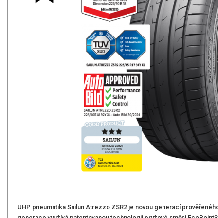
UHP pneumatika Sailun Atrezzo ZSR2 je novou generací prověřenéh
generace využívá patentovanou technologii pryžové směsi EcoPoint3 sp