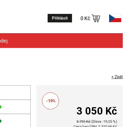
0 Kč
Přihlásit
odej
< Zpět
-19%
3 050 Kč
3 791 Kč
(Sleva -19,55 %)
Cena bez DPH: 2 520,66 Kč