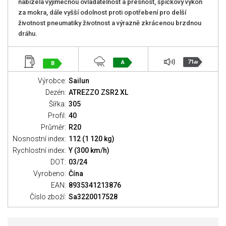
nabízela výjimečnou ovladatelnost a přesnost, špičkový výkon
za mokra, dále vyšší odolnost proti opotřebení pro delší
životnost pneumatiky životnost a výrazně zkrácenou brzdnou
dráhu.
71
A
B
dB
Výrobce:
Sailun
Dezén:
ATREZZO ZSR2 XL
Šířka:
305
Profil:
40
Průměr:
R20
Nosnostní index:
112 (1 120 kg)
Rychlostní index:
Y (300 km/h)
DOT:
03/24
Vyrobeno:
Čína
EAN:
8935341213876
Číslo zboží:
Sa3220017528