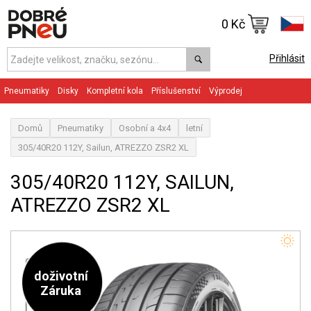
0 Kč
Přihlásit
Pneumatiky
Disky
Kompletní kola
Příslušenství
Výprodej
Domů
Pneumatiky
Osobní a 4x4
letní
305/40R20 112Y, Sailun, ATREZZO ZSR2 XL
305/40R20 112Y, SAILUN,
ATREZZO ZSR2 XL
doživotní
Záruka