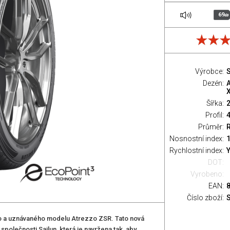
69
dB
Výrobce:
S
Dezén:
Šířka:
Profil:
Průměr:
Nosnostní index:
1
Rychlostní index:
Y
DOT:
Vyrobeno:
EAN:
Číslo zboží:
o a uznávaného modelu Atrezzo ZSR. Tato nová
olečnosti Sailun, která je navržena tak, aby