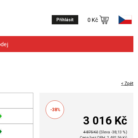
0 Kč
Přihlásit
odej
< Zpět
-38%
3 016 Kč
4 875 Kč
(Sleva -38,13 %)
Cena bez DPH: 2 492,56 Kč