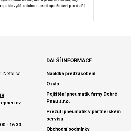
a, dále vyšší odolnost proti opotřebení pro delší
DALŠÍ INFORMACE
1 Netolice
Nabídka předzásobení
O nás
Pojištění pneumatik firmy Dobré
19
Pneu s.r.o.
repneu.cz
Přezutí pneumatik v partnerském
servisu
00 - 16.30
Obchodní podmínky