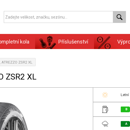
ompletní kola
Příslušenství
Výpr
n, ATREZZO ZSR2 XL
O ZSR2 XL
Letní
B
A