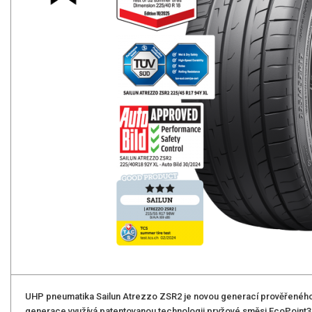
UHP pneumatika Sailun Atrezzo ZSR2 je novou generací prověřenéh
generace využívá patentovanou technologii pryžové směsi EcoPoint3 sp