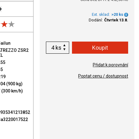
Ext. sklad:
>20 ks
Dodání:
Čtvrtek 13.8.
ailun
ks
ATREZZO ZSR2
XL
255
Přidat k porovnání
45
Poptat cenu / dostupnost
R19
04 (900 kg)
 (300 km/h)
8935341213852
Sa3220017522