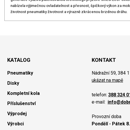
nabízela výjimečnou ovladatelnost a přesnost, špičkový výkon za mokr
životnost pneumatiky životnost a výrazně zkrácenou brzdnou dráhu.
KATALOG
KONTAKT
Pneumatiky
Nádražní 59, 384 1
ukázat na mapě
Disky
Kompletní kola
telefon:
388 324 0
e-mail:
info@dob
Příslušenství
Výprodej
Provozní doba
Výrobci
Pondělí - Pátek 8.