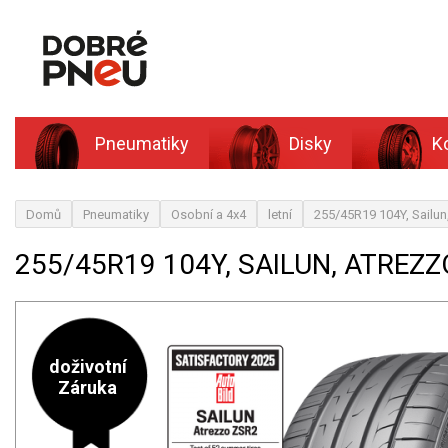
Pneumatiky
Disky
K
Domů
Pneumatiky
Osobní a 4x4
letní
255/45R19 104Y, Sailu
255/45R19 104Y, SAILUN, ATREZZ
doživotní
Záruka