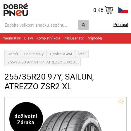
0 Kč
Přihlásit
Pneumatiky
Disky
Kompletní kola
Příslušenství
Výprodej
Domů
Pneumatiky
Osobní a 4x4
letní
255/35R20 97Y, Sailun, ATREZZO ZSR2 XL
255/35R20 97Y, SAILUN,
ATREZZO ZSR2 XL
doživotní
Záruka