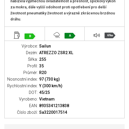
nabízela výjimečnou ovladatelnost a přesnost, špičkový výkon
za mokra, dále vyšší odolnost proti opotřebení pro delší
životnost pneumatiky životnost a výrazně zkrácenou brzdnou
dráhu.
69
A
B
dB
Výrobce:
Sailun
Dezén:
ATREZZO ZSR2 XL
Šířka:
255
Profil:
35
Průměr:
R20
Nosnostní index:
97 (730 kg)
Rychlostní index:
Y (300 km/h)
DOT:
45/25
Vyrobeno:
Vietnam
EAN:
8935341213838
Číslo zboží:
Sa3220017514