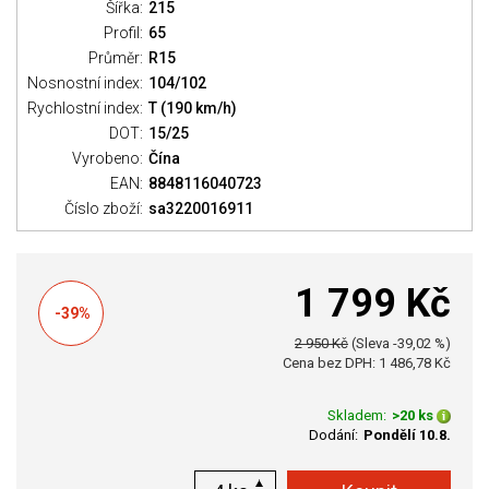
Šířka:
215
Profil:
65
Průměr:
R15
Nosnostní index:
104/102
Rychlostní index:
T (190 km/h)
DOT:
15/25
Vyrobeno:
Čína
EAN:
8848116040723
Číslo zboží:
sa3220016911
1 799 Kč
-39%
2 950 Kč
(Sleva -39,02 %)
Cena bez DPH: 1 486,78 Kč
Skladem:
>20 ks
Dodání:
Pondělí 10.8.