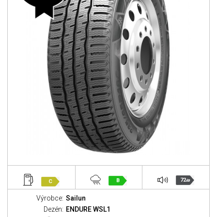
72
B
C
dB
Výrobce:
Sailun
Dezén:
ENDURE WSL1