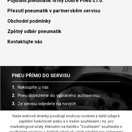
Pojištění pneumatik firmy Dobré Pneu s.r.o.
Přezutí pneumatik v partnerském servisu
Obchodní podmínky
Zpětný odběr pneumatik
Kontaktujte nás
PNEU PŘÍMO DO SERVISU
Nakoupíte u nás
Pneu dovezeme do vybraného autoservisu
Ze servisu odjedete na nových
Naše webové stránky používají soubory cookies a další údaje k
Spolupracujeme s více než 30 autoservisy
zajištění funkčnosti webu a s Vaším souhlasem i mj. pro
marketingové účely. Kliknutím na tlačítko "Souhlasím" souhlasíte s
využíváním cookies a dalších údajů vč. jejích předání pro zobrazení