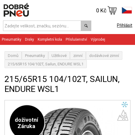
0 Kč
Přihlásit
Pneumatiky
Disky
Kompletní kola
Příslušenství
Výprodej
Domů
Pneumatiky
Užitkové
zimní
dodávkové zimní
215/65R15 104/102T, Sailun, ENDURE WSL1
215/65R15 104/102T, SAILUN,
ENDURE WSL1
doživotní
Záruka