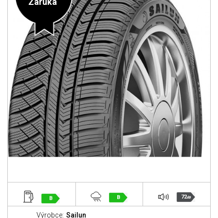
Záruka
72
B
B
dB
Výrobce:
Sailun