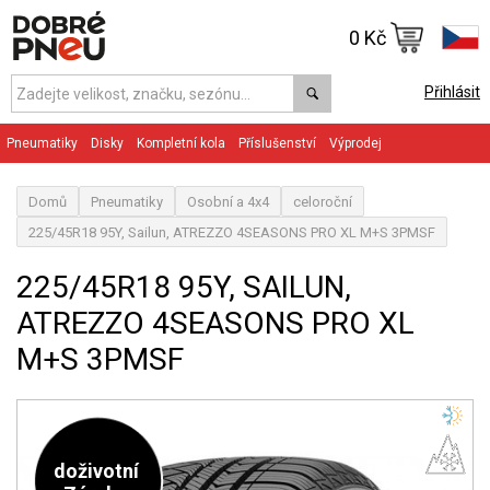
0 Kč
Přihlásit
Pneumatiky
Disky
Kompletní kola
Příslušenství
Výprodej
Domů
Pneumatiky
Osobní a 4x4
celoroční
225/45R18 95Y, Sailun, ATREZZO 4SEASONS PRO XL M+S 3PMSF
225/45R18 95Y, SAILUN,
ATREZZO 4SEASONS PRO XL
M+S 3PMSF
doživotní