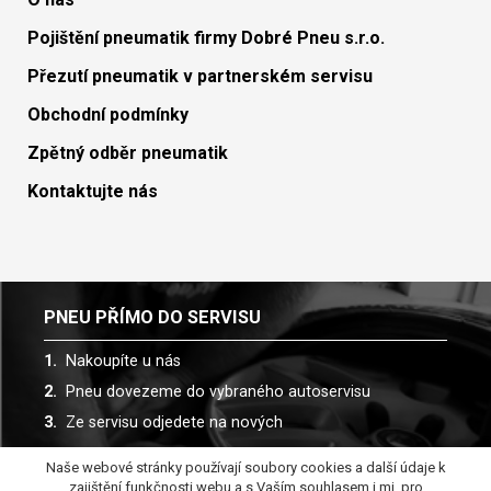
Pojištění pneumatik firmy Dobré Pneu s.r.o.
Přezutí pneumatik v partnerském servisu
Obchodní podmínky
Zpětný odběr pneumatik
Kontaktujte nás
PNEU PŘÍMO DO SERVISU
Nakoupíte u nás
Pneu dovezeme do vybraného autoservisu
Ze servisu odjedete na nových
Naše webové stránky používají soubory cookies a další údaje k
Spolupracujeme s více než 30 autoservisy
zajištění funkčnosti webu a s Vaším souhlasem i mj. pro