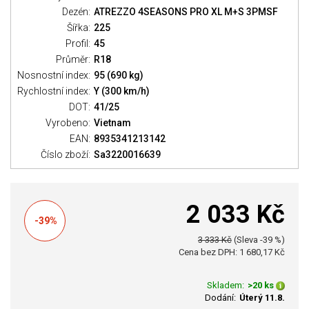
Dezén:
ATREZZO 4SEASONS PRO XL M+S 3PMSF
Šířka:
225
Profil:
45
Průměr:
R18
Nosnostní index:
95 (690 kg)
Rychlostní index:
Y (300 km/h)
DOT:
41/25
Vyrobeno:
Vietnam
EAN:
8935341213142
Číslo zboží:
Sa3220016639
2 033 Kč
-39%
3 333 Kč
(Sleva -39 %)
Cena bez DPH: 1 680,17 Kč
Skladem:
>20 ks
Dodání:
Úterý 11.8.